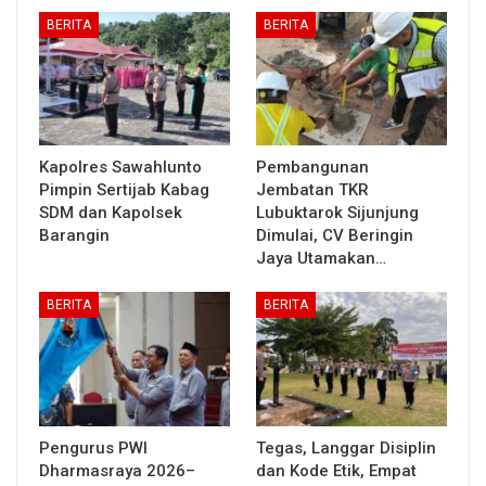
BERITA
BERITA
Kapolres Sawahlunto
Pembangunan
Pimpin Sertijab Kabag
Jembatan TKR
SDM dan Kapolsek
Lubuktarok Sijunjung
Barangin
Dimulai, CV Beringin
Jaya Utamakan…
BERITA
BERITA
Pengurus PWI
Tegas, Langgar Disiplin
Dharmasraya 2026–
dan Kode Etik, Empat