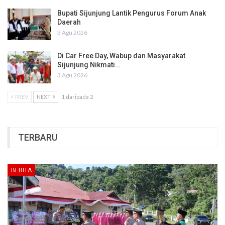
Bupati Sijunjung Lantik Pengurus Forum Anak
Daerah
3 Agu 2026
Di Car Free Day, Wabup dan Masyarakat
Sijunjung Nikmati…
3 Agu 2026
PREV
NEXT
1 daripada 2
TERBARU
BERITA