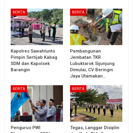
BERITA
BERITA
Kapolres Sawahlunto
Pembangunan
Pimpin Sertijab Kabag
Jembatan TKR
SDM dan Kapolsek
Lubuktarok Sijunjung
Barangin
Dimulai, CV Beringin
Jaya Utamakan…
BERITA
BERITA
Pengurus PWI
Tegas, Langgar Disiplin