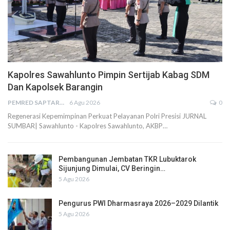
Kapolres Sawahlunto Pimpin Sertijab Kabag SDM
Dan Kapolsek Barangin
PEMRED SAPTARIUS
6 Agu 2026
0
Regenerasi Kepemimpinan Perkuat Pelayanan Polri Presisi JURNAL
SUMBAR| Sawahlunto - Kapolres Sawahlunto, AKBP…
Pembangunan Jembatan TKR Lubuktarok
Sijunjung Dimulai, CV Beringin…
5 Agu 2026
Pengurus PWI Dharmasraya 2026–2029 Dilantik
5 Agu 2026