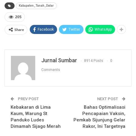
Kabupaten_Tanah_Datar
205
Share
Facebook
Twitter
WhatsApp
Jurnal Sumbar
8914 Posts
0
Comments
PREV POST
NEXT POST
Kebakaran di Lima
Bahas Optimalisasi
Kaum, Warung St
Pencapaian Vaksin,
Panduko Ludes
Pemkab Sijunjung Gelar
Dimamah Sijago Merah
Rakor, Ini Targetnya