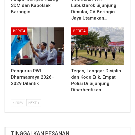
SDM dan Kapolsek
Lubuktarok Sijunjung
Barangin
Dimulai, CV Beringin
Jaya Utamakan…
BERITA
BERITA
Pengurus PWI
Tegas, Langgar Disiplin
Dharmasraya 2026–
dan Kode Etik, Empat
2029 Dilantik
Polisi Di Sijunjung
Diberhentikan…
PREV
NEXT
TINGGALKAN PESANAN