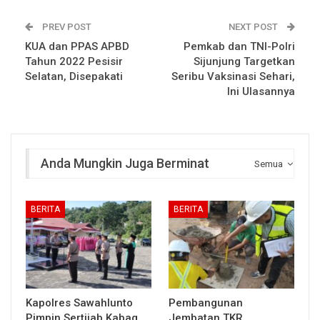
PREV POST
NEXT POST
KUA dan PPAS APBD
Pemkab dan TNI-Polri
Tahun 2022 Pesisir
Sijunjung Targetkan
Selatan, Disepakati
Seribu Vaksinasi Sehari,
Ini Ulasannya
Anda Mungkin Juga Berminat
Semua
BERITA
BERITA
Kapolres Sawahlunto
Pembangunan
Pimpin Sertijab Kabag
Jembatan TKR