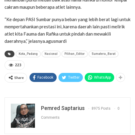
cakram maupun beberapa atlet lainnya.
“Ke depan PASI Sumbar punya beban yang lebih berat lagi untuk
mempertahankan prestasi ini, karena daerah lain pasti melirik
atlet kita Fauma dan Rafika untuk pindah dan mewakili
daerahnya,” jelasnya.agusmardi
Kota_Padang
Nasional
Pilihan_Editor
Sumatera_Barat
223
Share
Facebook
Twitter
WhatsApp
Pemred Saptarius
8975 Posts
0
Comments