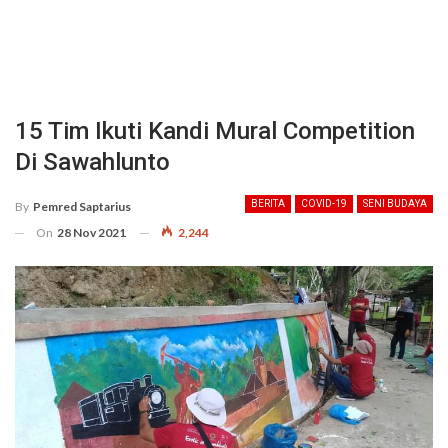
15 Tim Ikuti Kandi Mural Competition
Di Sawahlunto
BERITA
COVID-19
SENI BUDAYA
By
Pemred Saptarius
On
28 Nov 2021
2,244