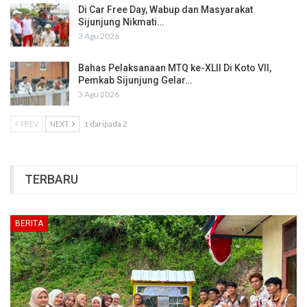
Di Car Free Day, Wabup dan Masyarakat
Sijunjung Nikmati…
3 Agu 2026
Bahas Pelaksanaan MTQ ke-XLII Di Koto VII,
Pemkab Sijunjung Gelar…
3 Agu 2026
PREV
NEXT
1 daripada 2
TERBARU
BERITA