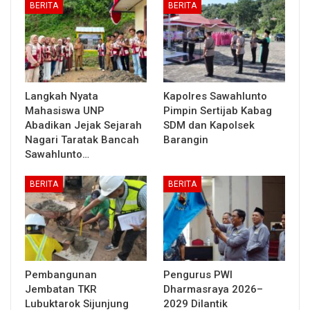
BERITA
BERITA
Langkah Nyata
Kapolres Sawahlunto
Mahasiswa UNP
Pimpin Sertijab Kabag
Abadikan Jejak Sejarah
SDM dan Kapolsek
Nagari Taratak Bancah
Barangin
Sawahlunto…
BERITA
BERITA
Pembangunan
Pengurus PWI
Jembatan TKR
Dharmasraya 2026–
Lubuktarok Sijunjung
2029 Dilantik