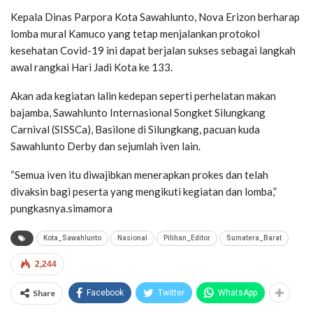
Kepala Dinas Parpora Kota Sawahlunto, Nova Erizon berharap
lomba mural Kamuco yang tetap menjalankan protokol
kesehatan Covid-19 ini dapat berjalan sukses sebagai langkah
awal rangkai Hari Jadi Kota ke 133.
Akan ada kegiatan lalin kedepan seperti perhelatan makan
bajamba, Sawahlunto Internasional Songket Silungkang
Carnival (SISSCa), Basilone di Silungkang, pacuan kuda
Sawahlunto Derby dan sejumlah iven lain.
“Semua iven itu diwajibkan menerapkan prokes dan telah
divaksin bagi peserta yang mengikuti kegiatan dan lomba,”
pungkasnya.simamora
Kota_Sawahlunto
Nasional
Pilihan_Editor
Sumatera_Barat
2,244
Share
Facebook
Twitter
WhatsApp