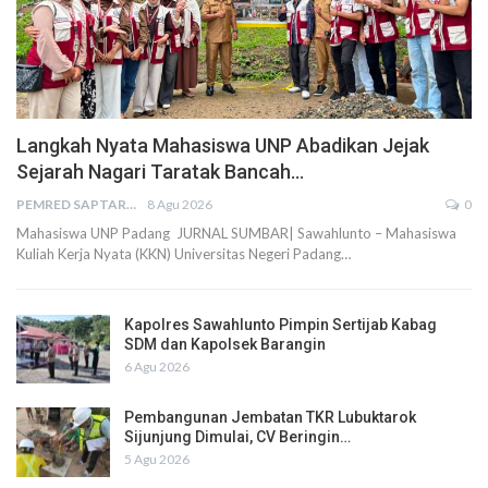
Langkah Nyata Mahasiswa UNP Abadikan Jejak
Sejarah Nagari Taratak Bancah…
PEMRED SAPTARIUS
8 Agu 2026
0
Mahasiswa UNP Padang JURNAL SUMBAR| Sawahlunto – Mahasiswa
Kuliah Kerja Nyata (KKN) Universitas Negeri Padang…
Kapolres Sawahlunto Pimpin Sertijab Kabag
SDM dan Kapolsek Barangin
6 Agu 2026
Pembangunan Jembatan TKR Lubuktarok
Sijunjung Dimulai, CV Beringin…
5 Agu 2026