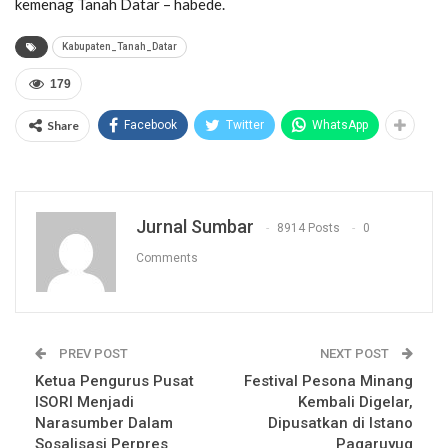
kemenag Tanah Datar – habede.
Kabupaten_Tanah_Datar
179
Share
Facebook
Twitter
WhatsApp
Jurnal Sumbar
8914 Posts
0
Comments
PREV POST
NEXT POST
Ketua Pengurus Pusat
Festival Pesona Minang
ISORI Menjadi
Kembali Digelar,
Narasumber Dalam
Dipusatkan di Istano
Sosalisasi Perpres
Pagaruyug