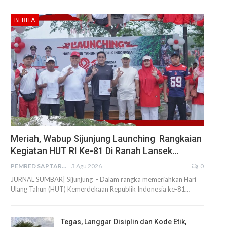
BERITA
Meriah, Wabup Sijunjung Launching Rangkaian
Kegiatan HUT RI Ke-81 Di Ranah Lansek…
PEMRED SAPTARIUS
3 Agu 2026
0
JURNAL SUMBAR| Sijunjung - Dalam rangka memeriahkan Hari
Ulang Tahun (HUT) Kemerdekaan Republik Indonesia ke-81…
Tegas, Langgar Disiplin dan Kode Etik,