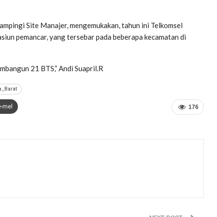
idampingi Site Manajer, mengemukakan, tahun ini Telkomsel
asiun pemancar, yang tersebar pada beberapa kecamatan di
mbangun 21 BTS,” Andi Suapril.R
a_Barat
e-mel
176