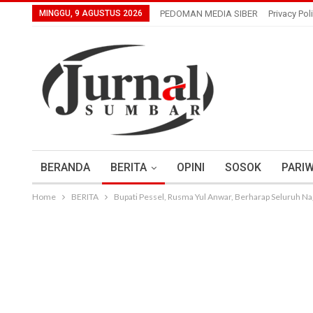
MINGGU, 9 AGUSTUS 2026
PEDOMAN MEDIA SIBER
Privacy Pol
BERANDA
BERITA
OPINI
SOSOK
PARIW
Home
BERITA
Bupati Pessel, Rusma Yul Anwar, Berharap Seluruh Nag