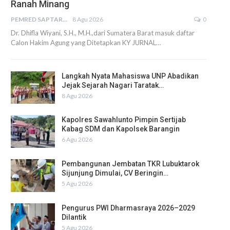
Ranah Minang
PEMRED SAPTARIUS
8 Agu 2026
0
Dr. Dhifla Wiyani, S.H., M.H.,dari Sumatera Barat masuk daftar
Calon Hakim Agung yang Ditetapkan KY JURNAL…
Langkah Nyata Mahasiswa UNP Abadikan
Jejak Sejarah Nagari Taratak…
8 Agu 2026
Kapolres Sawahlunto Pimpin Sertijab
Kabag SDM dan Kapolsek Barangin
6 Agu 2026
Pembangunan Jembatan TKR Lubuktarok
Sijunjung Dimulai, CV Beringin…
5 Agu 2026
Pengurus PWI Dharmasraya 2026–2029
Dilantik
5 Agu 2026