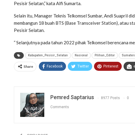
Pesisir Selatan,” kata Alfi Sumarta.
Selain itu, Manager Teknis Telkomsel Sumbar, Andi Suapril d
membangun 18 buah BTS (Base Transceiver Station), atau st
Pesisir Selatan.
” Selanjutnya pada tahun 2022 pihak Telkomsel berencana me
Kabupaten_Pesisir_Selatan
Nasional
Pilihan_Editor
Sumater
Share
Facebook
Twitter
Pinterest
Pemred Saptarius
8977 Posts
0
Comments