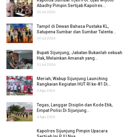
Kapolda Sumbar Irjen Pol. Djati Wiyoto
Abadhy Pimpin Sertijab Kapolres…
30 Jul 2026
Tampil di Dewan Bahasa Pustaka KL,
Satupena Sumbar dan Sumbar Talenta…
30 Jul 2026
Bupati Sijunjung; Jabatan Bukanlah sebuah
Hak, Melainkan Amanah yang…
31 Jul 2026
Meriah, Wabup Sijunjung Launching
Rangkaian Kegiatan HUT RI ke-81 Di…
3 Agu 2026
Tegas, Langgar Disiplin dan Kode Etik,
Empat Polisi Di Sijunjung…
4 Agu 2026
Kapolres Sijunjung Pimpin Upacara
Sertijab Ini PJU Nya