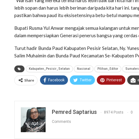
“Warisan Yang mereka terima harus lebih baik dari kita hari in
lebih sopan dan harus lebih beriman daripada kita hari ini.
pastikan bahwa paud itu eksisetensinya betu-betul mampu me
Bupati Rusma Yul Anwar mengajak semua kalangan untuk m
dalam mempersiapkan Generasi penerus bangsa yang cerdas d
Turut hadir Bunda Paud Kabupaten Pesisir Selatan, Ny. Yune
Salim Muhaimin dan Bunda Paud Kecamatan Se-Kabupaten Pe
Kabupaten_Pesisir_Selatan
Nasional
Pilihan_Editor
Sumater
Share
Facebook
Twitter
Pinterest
Pemred Saptarius
8974 Posts
0
Comments