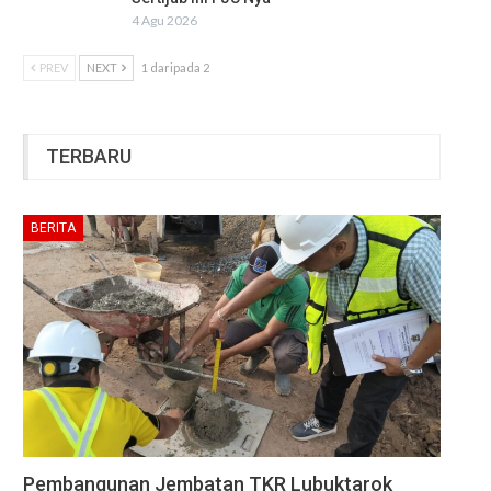
4 Agu 2026
PREV
NEXT
1 daripada 2
TERBARU
BERITA
Pembangunan Jembatan TKR Lubuktarok