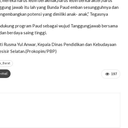
i, mereka harus lebih berakhlak,harus lebih berkarakter,harus
 tanggung jawab itu lah yang Bunda Paud emban sesungguhnya dan
ngembangkan potensi yang dimiliki anak- anak,” Tegasnya
endukung program Paud sebagai wujud Tanggungjawab bersama
an berdaya saing tinggi.
sti Rusma Yul Anwar, Kepala Dinas Pendidikan dan Kebudayaan
sisir Selatan.(Prokopim/PBP)
a_Barat
e-mel
197