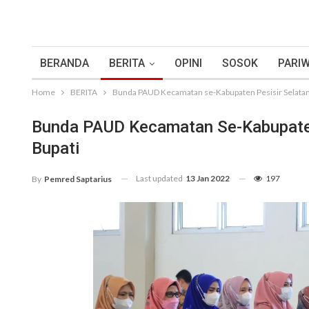
BERANDA
BERITA
OPINI
SOSOK
PARIW
Home
BERITA
Bunda PAUD Kecamatan se-Kabupaten Pesisir Selatan 
Bunda PAUD Kecamatan Se-Kabupaten 
Bupati
Last updated
13 Jan 2022
197
By
Pemred Saptarius