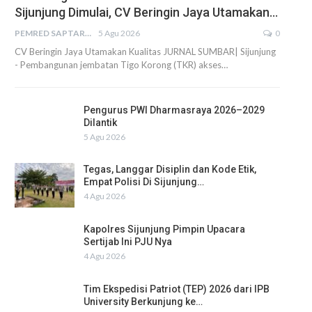
Sijunjung Dimulai, CV Beringin Jaya Utamakan…
PEMRED SAPTARIUS
5 Agu 2026
0
CV Beringin Jaya Utamakan Kualitas JURNAL SUMBAR| Sijunjung
- Pembangunan jembatan Tigo Korong (TKR) akses…
Pengurus PWI Dharmasraya 2026–2029
Dilantik
5 Agu 2026
Tegas, Langgar Disiplin dan Kode Etik,
Empat Polisi Di Sijunjung…
4 Agu 2026
Kapolres Sijunjung Pimpin Upacara
Sertijab Ini PJU Nya
4 Agu 2026
Tim Ekspedisi Patriot (TEP) 2026 dari IPB
University Berkunjung ke…