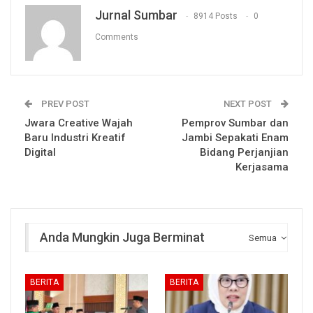
Jurnal Sumbar
8914 Posts
0
Comments
PREV POST
NEXT POST
Jwara Creative Wajah
Pemprov Sumbar dan
Baru Industri Kreatif
Jambi Sepakati Enam
Digital
Bidang Perjanjian
Kerjasama
Anda Mungkin Juga Berminat
Semua
BERITA
BERITA