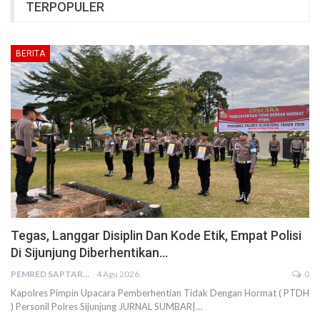
TERPOPULER
BERITA
Tegas, Langgar Disiplin Dan Kode Etik, Empat Polisi
Di Sijunjung Diberhentikan…
PEMRED SAPTARIUS
4 Agu 2026
0
Kapolres Pimpin Upacara Pemberhentian Tidak Dengan Hormat ( PTDH
) Personil Polres Sijunjung JURNAL SUMBAR|…