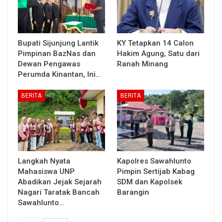
Bupati Sijunjung Lantik
KY Tetapkan 14 Calon
Pimpinan BazNas dan
Hakim Agung, Satu dari
Dewan Pengawas
Ranah Minang
Perumda Kinantan, Ini…
BERITA
BERITA
Langkah Nyata
Kapolres Sawahlunto
Mahasiswa UNP
Pimpin Sertijab Kabag
Abadikan Jejak Sejarah
SDM dan Kapolsek
Nagari Taratak Bancah
Barangin
Sawahlunto…