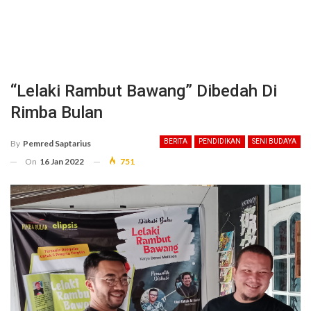
“Lelaki Rambut Bawang” Dibedah Di
Rimba Bulan
BERITA
PENDIDIKAN
SENI BUDAYA
By
Pemred Saptarius
On
16 Jan 2022
751