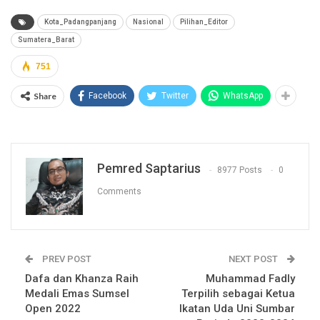
Kota_Padangpanjang
Nasional
Pilihan_Editor
Sumatera_Barat
751
Share
Facebook
Twitter
WhatsApp
Pemred Saptarius
8977 Posts
0
Comments
PREV POST
NEXT POST
Dafa dan Khanza Raih
Muhammad Fadly
Medali Emas Sumsel
Terpilih sebagai Ketua
Open 2022
Ikatan Uda Uni Sumbar