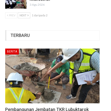
3 Agu 2026
PREV
NEXT
1 daripada 2
TERBARU
BERITA
Pembangunan Jembatan TKR Lubuktarok