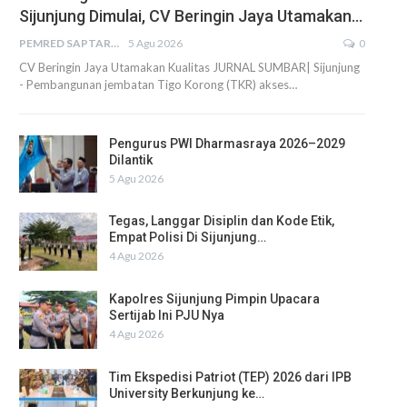
Sijunjung Dimulai, CV Beringin Jaya Utamakan…
PEMRED SAPTARIUS
5 Agu 2026
0
CV Beringin Jaya Utamakan Kualitas JURNAL SUMBAR| Sijunjung
- Pembangunan jembatan Tigo Korong (TKR) akses…
Pengurus PWI Dharmasraya 2026–2029
Dilantik
5 Agu 2026
Tegas, Langgar Disiplin dan Kode Etik,
Empat Polisi Di Sijunjung…
4 Agu 2026
Kapolres Sijunjung Pimpin Upacara
Sertijab Ini PJU Nya
4 Agu 2026
Tim Ekspedisi Patriot (TEP) 2026 dari IPB
University Berkunjung ke…