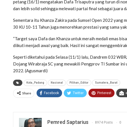
petang (16/1) mengatakan Dafa Trisaputra yang turun di nom
dan lebih solid sehingga melewati partai final sebagai juar
Sementara itu Khanza Zakira pada Sumsel Open 2022 yang me
30 KU 10-11 Tahun juga menorehkan prestasi yang sama yak
“Target saya Dafa dan Khanza untuk meraih medali emas bis
diikuti menjadi awal yang baik. Hasil ini sangat menggembirak
Seperti diketahui pada Selasa (11/1) lalu, Dandrem 032 WBR
Dojang Wirabraja SC yang mewakili Pengprov TI Sumbar ini 
2022. (Agusmardi)
Kota_Padang
Nasional
Pilihan_Editor
Sumatera_Barat
Share
Facebook
Twitter
Pinterest
Pemred Saptarius
8974 Posts
0