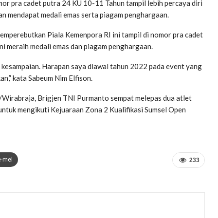
or pra cadet putra 24 KU 10-11 Tahun tampil lebih percaya diri
a dan mendapat medali emas serta piagam penghargaan.
mperebutkan Piala Kemenpora RI ini tampil di nomor pra cadet
ni meraih medali emas dan piagam penghargaan.
a kesampaian. Harapan saya diawal tahun 2022 pada event yang
an,” kata Sabeum Nim Elfison.
/Wirabraja, Brigjen TNI Purmanto sempat melepas dua atlet
untuk mengikuti Kejuaraan Zona 2 Kualifikasi Sumsel Open
e-mel
233