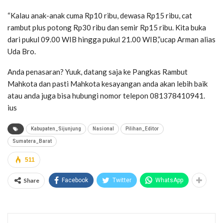
“Kalau anak-anak cuma Rp10 ribu, dewasa Rp15 ribu, cat
rambut plus potong Rp30 ribu dan semir Rp15 ribu. Kita buka
dari pukul 09.00 WIB hingga pukul 21.00 WIB,”ucap Arman alias
Uda Bro.
Anda penasaran? Yuuk, datang saja ke Pangkas Rambut
Mahkota dan pasti Mahkota kesayangan anda akan lebih baik
atau anda juga bisa hubungi nomor telepon 081378410941.
ius
Kabupaten_Sijunjung
Nasional
Pilihan_Editor
Sumatera_Barat
511
Share
Facebook
Twitter
WhatsApp