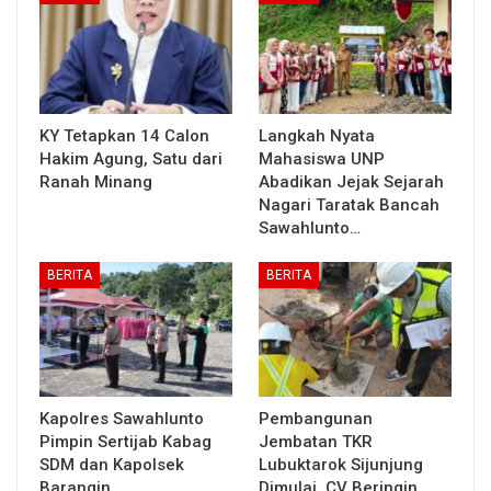
KY Tetapkan 14 Calon
Langkah Nyata
Hakim Agung, Satu dari
Mahasiswa UNP
Ranah Minang
Abadikan Jejak Sejarah
Nagari Taratak Bancah
Sawahlunto…
BERITA
BERITA
Kapolres Sawahlunto
Pembangunan
Pimpin Sertijab Kabag
Jembatan TKR
SDM dan Kapolsek
Lubuktarok Sijunjung
Barangin
Dimulai, CV Beringin