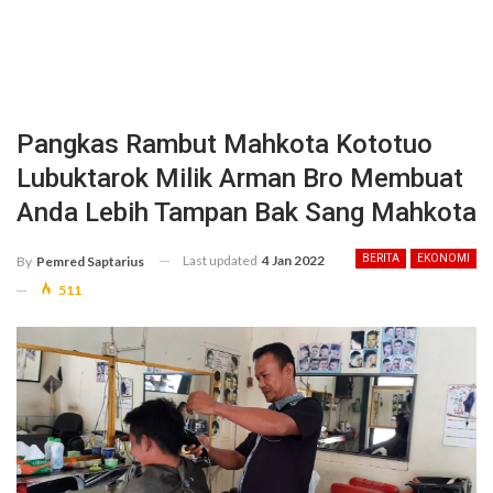
Pangkas Rambut Mahkota Kototuo
Lubuktarok Milik Arman Bro Membuat
Anda Lebih Tampan Bak Sang Mahkota
Last updated
4 Jan 2022
BERITA
EKONOMI
By
Pemred Saptarius
511