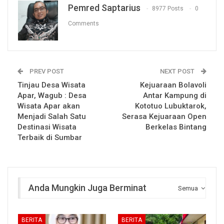
Pemred Saptarius
8977 Posts
0
Comments
PREV POST
NEXT POST
Tinjau Desa Wisata
Kejuaraan Bolavoli
Apar, Wagub : Desa
Antar Kampung di
Wisata Apar akan
Kototuo Lubuktarok,
Menjadi Salah Satu
Serasa Kejuaraan Open
Destinasi Wisata
Berkelas Bintang
Terbaik di Sumbar
Anda Mungkin Juga Berminat
Semua
BERITA
BERITA