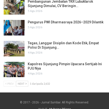
Pembangunan Jembatan TKR Lubuktarok
Sijunjung Dimulai, CV Beringin…
5 Agu 2026
Pengurus PWI Dharmasraya 2026–2029 Dilantik
5 Agu 2026
Tegas, Langgar Disiplin dan Kode Etik, Empat
Polisi Di Sijunjung…
4 Agu 2026
Kapolres Sijunjung Pimpin Upacara Sertijab Ini
PJU Nya
4 Agu 2026
PREV
NEXT
1 daripada 2,632
© 2017 - 2026 - Jurnal Sumbar. All Rights Reserved.