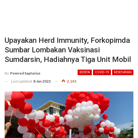
Upayakan Herd Immunity, Forkopimda
Sumbar Lombakan Vaksinasi
Sumdarsin, Hadiahnya Tiga Unit Mobil
BERITA
COVID-19
KESEHATAN
By
Pemred Saptarius
Last updated
8 Jan 2022
2,145