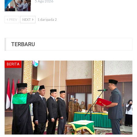
5 Agu 2026
PREV
NEXT
1 daripada 2
TERBARU
BERITA