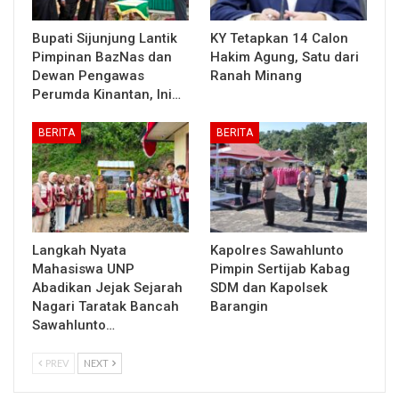
Bupati Sijunjung Lantik
KY Tetapkan 14 Calon
Pimpinan BazNas dan
Hakim Agung, Satu dari
Dewan Pengawas
Ranah Minang
Perumda Kinantan, Ini…
BERITA
BERITA
Langkah Nyata
Kapolres Sawahlunto
Mahasiswa UNP
Pimpin Sertijab Kabag
Abadikan Jejak Sejarah
SDM dan Kapolsek
Nagari Taratak Bancah
Barangin
Sawahlunto…
PREV
NEXT