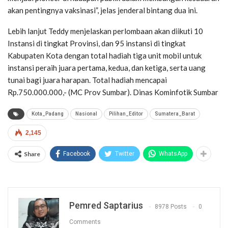
akan pentingnya vaksinasi”, jelas jenderal bintang dua ini.
Lebih lanjut Teddy menjelaskan perlombaan akan diikuti 10
Instansi di tingkat Provinsi, dan 95 instansi di tingkat
Kabupaten Kota dengan total hadiah tiga unit mobil untuk
instansi peraih juara pertama, kedua, dan ketiga, serta uang
tunai bagi juara harapan. Total hadiah mencapai
Rp.750.000.000,- (MC Prov Sumbar). Dinas Kominfotik Sumbar
Kota_Padang
Nasional
Pilihan_Editor
Sumatera_Barat
2,145
Share
Facebook
Twitter
WhatsApp
Pemred Saptarius
8978 Posts
0
Comments