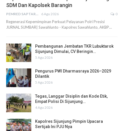
SDM Dan Kapolsek Barangin
PEMRED SAPTARIUS
6 Agu 2026
0
Regenerasi Kepemimpinan Perkuat Pelayanan Polri Presisi
JURNAL SUMBAR| Sawahlunto - Kapolres Sawahlunto, AKBP…
Pembangunan Jembatan TKR Lubuktarok
Sijunjung Dimulai, CV Beringin…
5 Agu 2026
Pengurus PWI Dharmasraya 2026–2029
Dilantik
5 Agu 2026
Tegas, Langgar Disiplin dan Kode Etik,
Empat Polisi Di Sijunjung…
4 Agu 2026
Kapolres Sijunjung Pimpin Upacara
Sertijab Ini PJU Nya