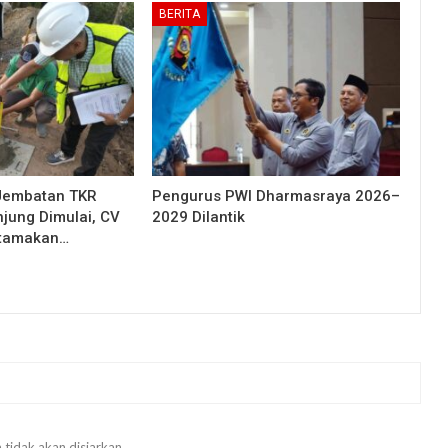
BERITA
Jembatan TKR
Pengurus PWI Dharmasraya 2026–
njung Dimulai, CV
2029 Dilantik
Utamakan…
 tidak akan disiarkan.