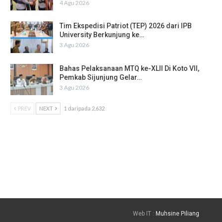
4 Agu 2026
Tim Ekspedisi Patriot (TEP) 2026 dari IPB
University Berkunjung ke…
3 Agu 2026
Bahas Pelaksanaan MTQ ke-XLII Di Koto VII,
Pemkab Sijunjung Gelar…
3 Agu 2026
PREV
NEXT
1 daripada 2,632
Web IT :
Muhsine Piliang