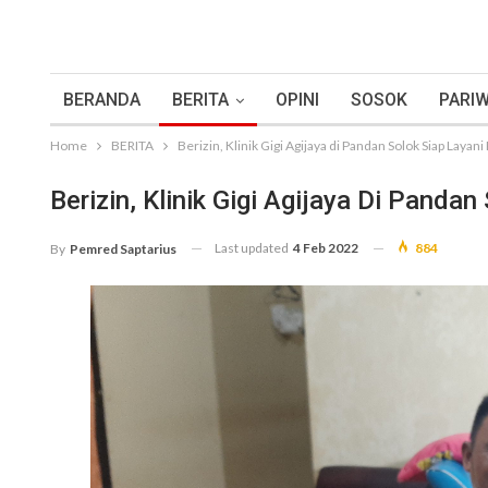
BERANDA
BERITA
OPINI
SOSOK
PARIW
Home
BERITA
Berizin, Klinik Gigi Agijaya di Pandan Solok Siap Layani
Berizin, Klinik Gigi Agijaya Di Panda
Last updated
4 Feb 2022
884
By
Pemred Saptarius