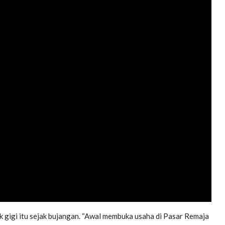
ik gigi itu sejak bujangan. “Awal membuka usaha di Pasar Remaja