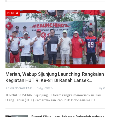
BERITA
Meriah, Wabup Sijunjung Launching Rangkaian
Kegiatan HUT RI Ke-81 Di Ranah Lansek…
PEMRED SAPTARIUS
3 Agu 2026
0
JURNAL SUMBAR| Sijunjung - Dalam rangka memeriahkan Hari
Ulang Tahun (HUT) Kemerdekaan Republik Indonesia ke-81…