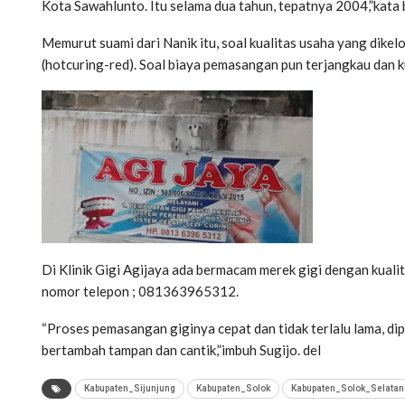
Kota Sawahlunto. Itu selama dua tahun, tepatnya 2004,”kata b
Memurut suami dari Nanik itu, soal kualitas usaha yang dike
(hotcuring-red). Soal biaya pemasangan pun terjangkau dan k
Di Klinik Gigi Agijaya ada bermacam merek gigi dengan kuali
nomor telepon ; 081363965312.
“Proses pemasangan giginya cepat dan tidak terlalu lama, d
bertambah tampan dan cantik,”imbuh Sugijo. del
Kabupaten_Sijunjung
Kabupaten_Solok
Kabupaten_Solok_Selatan