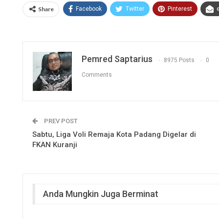
Share
Facebook
Twitter
Pinterest
Pemred Saptarius
8975 Posts
0
Comments
PREV POST
Sabtu, Liga Voli Remaja Kota Padang Digelar di
FKAN Kuranji
Anda Mungkin Juga Berminat