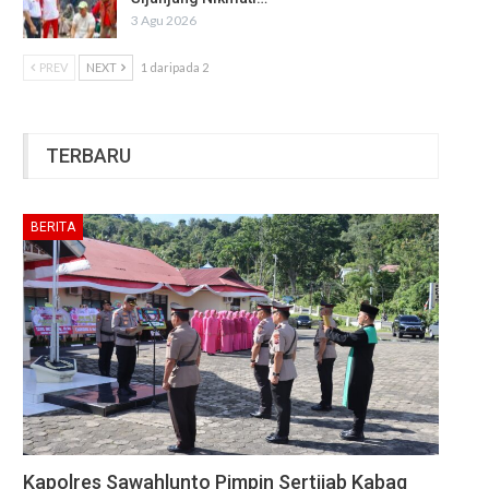
3 Agu 2026
PREV
NEXT
1 daripada 2
TERBARU
BERITA
Kapolres Sawahlunto Pimpin Sertijab Kabag