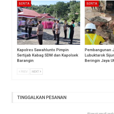
BERITA
BERITA
Kapolres Sawahlunto Pimpin
Pembangunan 
Sertijab Kabag SDM dan Kapolsek
Lubuktarok Siju
Barangin
Beringin Jaya 
PREV
NEXT
TINGGALKAN PESANAN
Alamat email anda