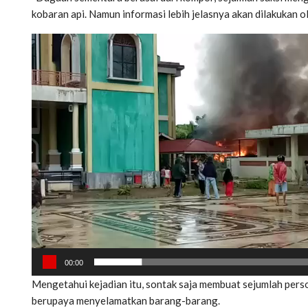
kobaran api. Namun informasi lebih jelasnya akan dilakukan ole
Pemutar
Video
00:00
Mengetahui kejadian itu, sontak saja membuat sejumlah pers
berupaya menyelamatkan barang-barang.