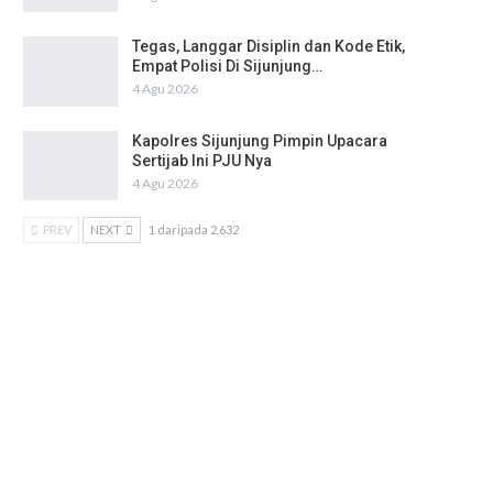
Tegas, Langgar Disiplin dan Kode Etik,
Empat Polisi Di Sijunjung…
4 Agu 2026
Kapolres Sijunjung Pimpin Upacara
Sertijab Ini PJU Nya
4 Agu 2026
PREV
NEXT
1 daripada 2,632