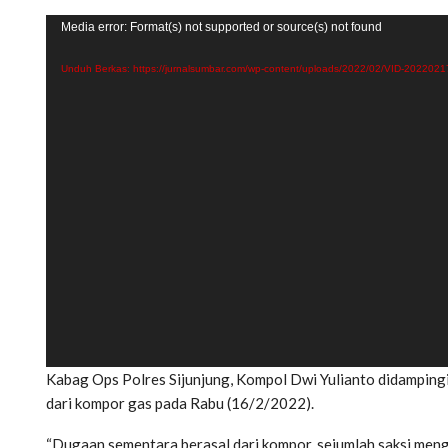
Pemutar
Media error: Format(s) not supported or source(s) not found
Video
Unduh Berkas: https://jurnalsumbar.com/wp-content/uploads/2022/02/VID-2022
Kabag Ops Polres Sijunjung, Kompol Dwi Yulianto didampingi
dari kompor gas pada Rabu (16/2/2022).
“Dugaan sementara berasal dari kompor, sejumlah saksi men