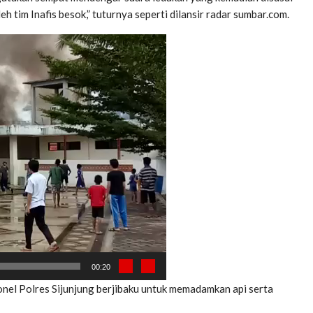
h tim Inafis besok,” tuturnya seperti dilansir radar sumbar.com.
00:20
onel Polres Sijunjung berjibaku untuk memadamkan api serta