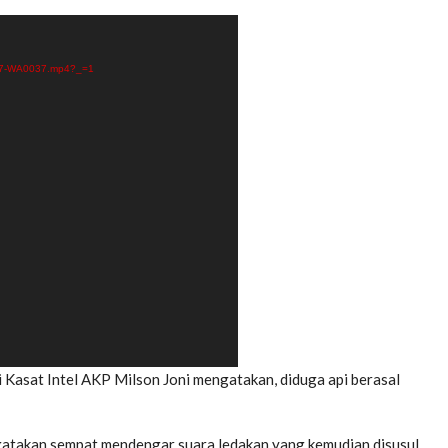
0217-WA0037.mp4?_=1
 Kasat Intel AKP Milson Joni mengatakan, diduga api berasal
gatakan sempat mendengar suara ledakan yang kemudian disusul