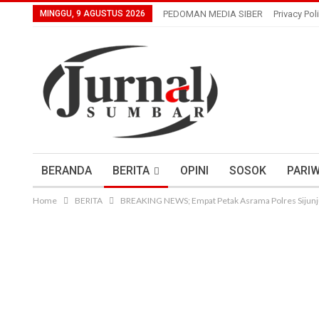
MINGGU, 9 AGUSTUS 2026
PEDOMAN MEDIA SIBER
Privacy Pol
BERANDA
BERITA
OPINI
SOSOK
PARIW
Home
BERITA
BREAKING NEWS; Empat Petak Asrama Polres Sijunj