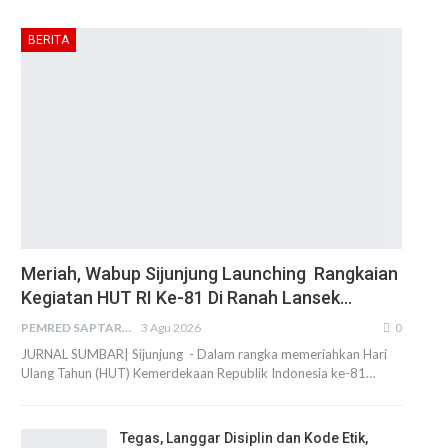
BERITA
Meriah, Wabup Sijunjung Launching Rangkaian
Kegiatan HUT RI Ke-81 Di Ranah Lansek…
PEMRED SAPTARIUS
3 Agu 2026
0
JURNAL SUMBAR| Sijunjung - Dalam rangka memeriahkan Hari
Ulang Tahun (HUT) Kemerdekaan Republik Indonesia ke-81…
Tegas, Langgar Disiplin dan Kode Etik,