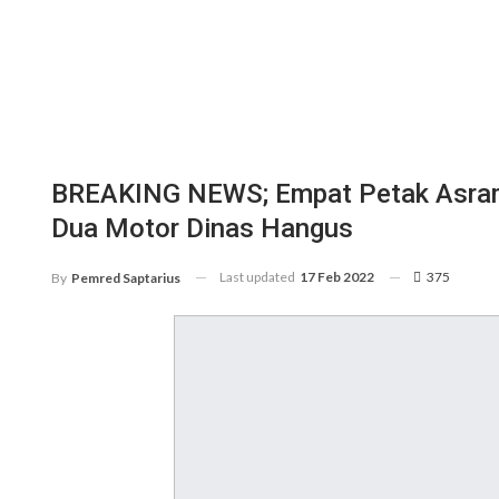
BREAKING NEWS; Empat Petak Asrama
Dua Motor Dinas Hangus
Last updated
17 Feb 2022
375
By
Pemred Saptarius