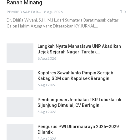
Ranah Minang
PEMRED SAPTARIUS
8 Agu 2026
0
Dr. Dhifla Wiyani, S.H., M.H.,dari Sumatera Barat masuk daftar
Calon Hakim Agung yang Ditetapkan KY JURNAL…
Langkah Nyata Mahasiswa UNP Abadikan
Jejak Sejarah Nagari Taratak…
8 Agu 2026
Kapolres Sawahlunto Pimpin Sertijab
Kabag SDM dan Kapolsek Barangin
6 Agu 2026
Pembangunan Jembatan TKR Lubuktarok
Sijunjung Dimulai, CV Beringin…
5 Agu 2026
Pengurus PWI Dharmasraya 2026–2029
Dilantik
5 Agu 2026