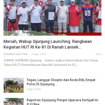
Meriah, Wabup Sijunjung Launching Rangkaian
Kegiatan HUT RI Ke-81 Di Ranah Lansek…
PEMRED SAPTARIUS
3 Agu 2026
0
JURNAL SUMBAR| Sijunjung - Dalam rangka memeriahkan Hari Ulang
Tahun (HUT) Kemerdekaan Republik Indonesia ke-81…
Tegas, Langgar Disiplin dan Kode Etik, Empat
Polisi Di Sijunjung…
4 Agu 2026
Kapolres Sijunjung Pimpin Upacara Sertijab Ini
PJU Nya