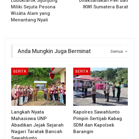
Lubuktarok Sijunjung
Dilaksanakan PWI dan
Miliki Sejuta Pesona
IKWI Sumatera Barat
Wisàta Alam yang
Menantang Nyali
Anda Mungkin Juga Berminat
Semua
BERITA
BERITA
Langkah Nyata
Kapolres Sawahlunto
Mahasiswa UNP
Pimpin Sertijab Kabag
Abadikan Jejak Sejarah
SDM dan Kapolsek
Nagari Taratak Bancah
Barangin
Sawahlunto…