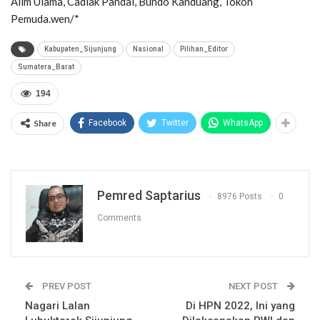
Alim Ulama, Cadiak Pandai, Bundo Kanduang, Tokoh
Pemuda.wen/*
Kabupaten_Sijunjung
Nasional
Pilihan_Editor
Sumatera_Barat
194
Share
Facebook
Twitter
WhatsApp
Pemred Saptarius
8976 Posts
0
Comments
PREV POST
NEXT POST
Nagari Lalan
Di HPN 2022, Ini yang