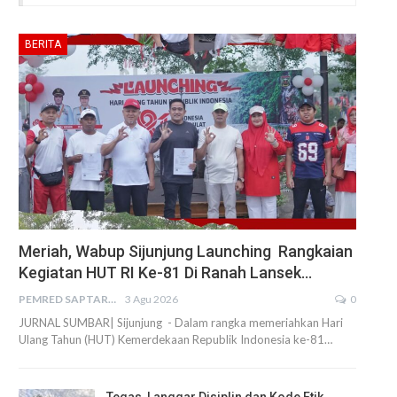
BERITA
Meriah, Wabup Sijunjung Launching Rangkaian
Kegiatan HUT RI Ke-81 Di Ranah Lansek…
PEMRED SAPTARIUS
3 Agu 2026
0
JURNAL SUMBAR| Sijunjung - Dalam rangka memeriahkan Hari
Ulang Tahun (HUT) Kemerdekaan Republik Indonesia ke-81…