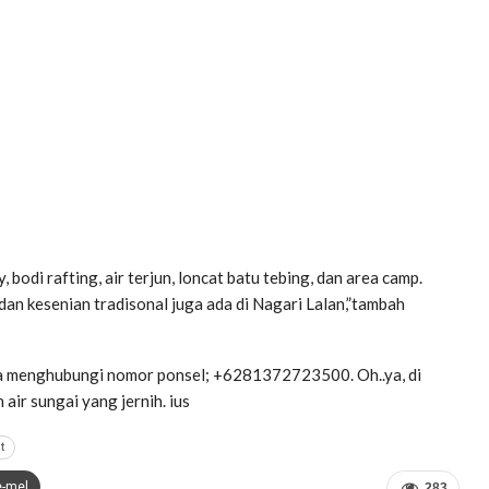
, bodi rafting, air terjun, loncat batu tebing, dan area camp.
an kesenian tradisonal juga ada di Nagari Lalan,”tambah
isa menghubungi nomor ponsel; +6281372723500. Oh..ya, di
air sungai yang jernih. ius
t
e-mel
283