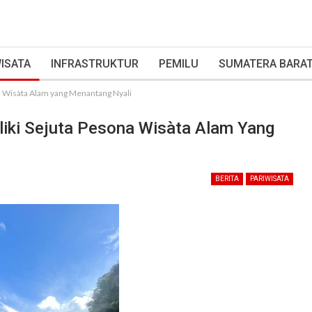
ISATA
INFRASTRUKTUR
PEMILU
SUMATERA BARA
na Wisàta Alam yang Menantang Nyali
iliki Sejuta Pesona Wisàta Alam Yang
BERITA
PARIWISATA