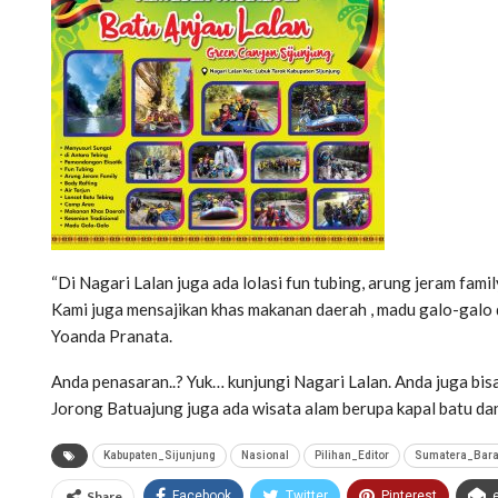
“Di Nagari Lalan juga ada lolasi fun tubing, arung jeram family
Kami juga mensajikan khas makanan daerah , madu galo-galo d
Yoanda Pranata.
Anda penasaran..? Yuk… kunjungi Nagari Lalan. Anda juga b
Jorong Batuajung juga ada wisata alam berupa kapal batu dan 
Kabupaten_Sijunjung
Nasional
Pilihan_Editor
Sumatera_Bara
Share
Facebook
Twitter
Pinterest