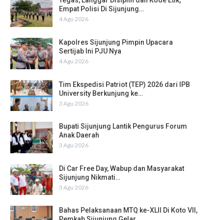
Tegas, Langgar Disiplin dan Kode Etik,
Empat Polisi Di Sijunjung…
4 Agu 2026
Kapolres Sijunjung Pimpin Upacara
Sertijab Ini PJU Nya
4 Agu 2026
Tim Ekspedisi Patriot (TEP) 2026 dari IPB
University Berkunjung ke…
3 Agu 2026
Bupati Sijunjung Lantik Pengurus Forum
Anak Daerah
3 Agu 2026
Di Car Free Day, Wabup dan Masyarakat
Sijunjung Nikmati…
3 Agu 2026
Bahas Pelaksanaan MTQ ke-XLII Di Koto VII,
Pemkab Sijunjung Gelar…