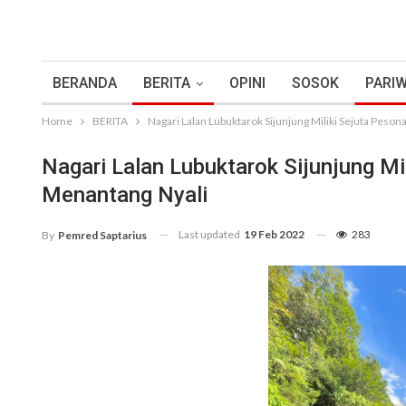
BERANDA
BERITA
OPINI
SOSOK
PARIW
Home
BERITA
Nagari Lalan Lubuktarok Sijunjung Miliki Sejuta Peso
Nagari Lalan Lubuktarok Sijunjung M
Menantang Nyali
Last updated
19 Feb 2022
283
By
Pemred Saptarius