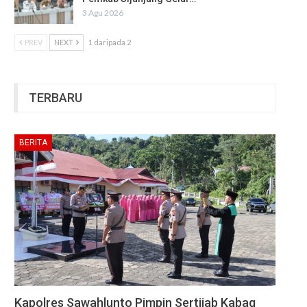
3 Agu 2026
PREV
NEXT
1 daripada 2
TERBARU
BERITA
Kapolres Sawahlunto Pimpin Sertijab Kabag