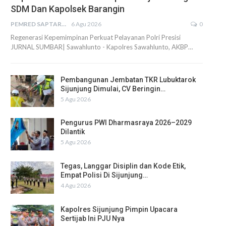
SDM Dan Kapolsek Barangin
PEMRED SAPTARIUS
6 Agu 2026
0
Regenerasi Kepemimpinan Perkuat Pelayanan Polri Presisi
JURNAL SUMBAR| Sawahlunto - Kapolres Sawahlunto, AKBP…
Pembangunan Jembatan TKR Lubuktarok
Sijunjung Dimulai, CV Beringin…
5 Agu 2026
Pengurus PWI Dharmasraya 2026–2029
Dilantik
5 Agu 2026
Tegas, Langgar Disiplin dan Kode Etik,
Empat Polisi Di Sijunjung…
4 Agu 2026
Kapolres Sijunjung Pimpin Upacara
Sertijab Ini PJU Nya