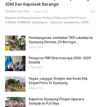
SDM Dan Kapolsek Barangin
PEMRED SAPTARIUS
6 Agu 2026
0
Regenerasi Kepemimpinan Perkuat Pelayanan Polri Presisi
JURNAL SUMBAR| Sawahlunto - Kapolres Sawahlunto, AKBP…
Pembangunan Jembatan TKR Lubuktarok
Sijunjung Dimulai, CV Beringin…
5 Agu 2026
Pengurus PWI Dharmasraya 2026–2029
Dilantik
5 Agu 2026
Tegas, Langgar Disiplin dan Kode Etik,
Empat Polisi Di Sijunjung…
4 Agu 2026
Kapolres Sijunjung Pimpin Upacara
Sertijab Ini PJU Nya