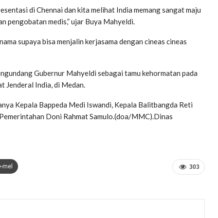
presentasi di Chennai dan kita melihat India memang sangat maju
dan pengobatan medis,” ujar Buya Mahyeldi.
rnama supaya bisa menjalin kerjasama dengan cineas cineas
engundang Gubernur Mahyeldi sebagai tamu kehormatan pada
 Jenderal India, di Medan.
anya Kepala Bappeda Medi Iswandi, Kepala Balitbangda Reti
ro Pemerintahan Doni Rahmat Samulo.(doa/MMC).Dinas
e-mel
303