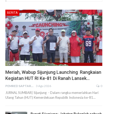
BERITA
Meriah, Wabup Sijunjung Launching Rangkaian
Kegiatan HUT RI Ke-81 Di Ranah Lansek…
PEMRED SAPTARIUS
3 Agu 2026
0
JURNAL SUMBAR| Sijunjung - Dalam rangka memeriahkan Hari
Ulang Tahun (HUT) Kemerdekaan Republik Indonesia ke-81…