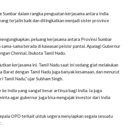
e Sumbar dalam rangka penguatan kerjasama antara India
ng terjalin baik dan ditingkatkan menjadi sister province
 mengungkapkan, peluang kerjasama antara Provinsi Sumbar
n sama-sama berada di kawasan peisisr pantai. Apalagi Gubernur
ngan Chennai, Ibukota Tamil Nadu.
utkan kerjasama ini. Tamil Nadu saat ini sedang giat melakukan
 Barat dengan Tamil Nadu juga banyak kesamaan, dan menurut
i Tamil Nadu,” ujar Subham Singh.
 India yang sangat besar artinya bagi India. Ia juga
inta agar gubernur juga bisa mengajak investor dari India
epala OPD terkait untuk segera menyiapkan segala sesuatu
.