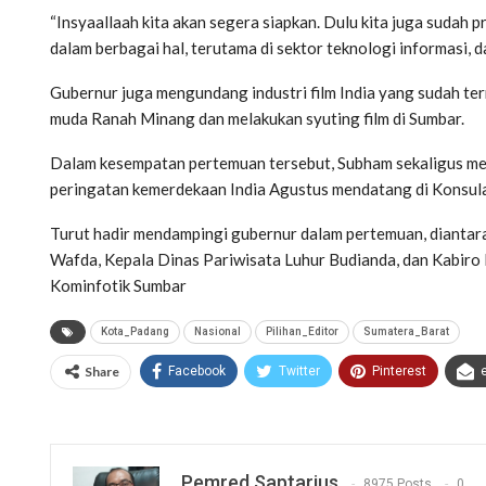
“Insyaallaah kita akan segera siapkan. Dulu kita juga sudah 
dalam berbagai hal, terutama di sektor teknologi informasi, 
Gubernur juga mengundang industri film India yang sudah te
muda Ranah Minang dan melakukan syuting film di Sumbar.
Dalam kesempatan pertemuan tersebut, Subham sekaligus m
peringatan kemerdekaan India Agustus mendatang di Konsulat
Turut hadir mendampingi gubernur dalam pertemuan, diantar
Wafda, Kepala Dinas Pariwisata Luhur Budianda, dan Kabi
Kominfotik Sumbar
Kota_Padang
Nasional
Pilihan_Editor
Sumatera_Barat
Share
Facebook
Twitter
Pinterest
Pemred Saptarius
8975 Posts
0