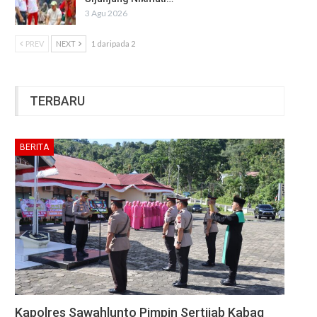
3 Agu 2026
PREV
NEXT
1 daripada 2
TERBARU
BERITA
Kapolres Sawahlunto Pimpin Sertijab Kabag