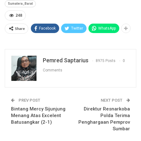
Sumatera_Barat
248
Share
Facebook
Twitter
WhatsApp
Pemred Saptarius
8975 Posts
0
Comments
PREV POST
NEXT POST
Bintang Mercy Sijunjung
Direktur Resnarkoba
Menang Atas Excelent
Polda Terima
Batusangkar (2-1)
Penghargaan Pemprov
Sumbar