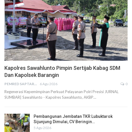
Kapolres Sawahlunto Pimpin Sertijab Kabag SDM
Dan Kapolsek Barangin
PEMRED SAPTARIUS
6 Agu 2026
0
Regenerasi Kepemimpinan Perkuat Pelayanan Polri Presisi JURNAL
SUMBAR| Sawahlunto - Kapolres Sawahlunto, AKBP…
Pembangunan Jembatan TKR Lubuktarok
Sijunjung Dimulai, CV Beringin…
5 Agu 2026