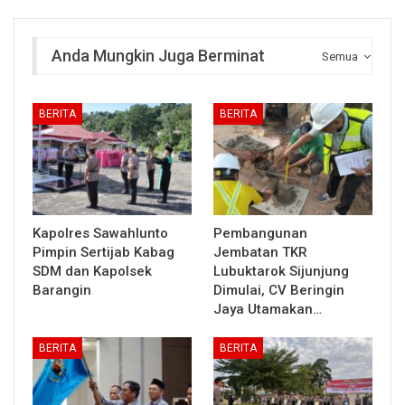
Anda Mungkin Juga Berminat
Semua
BERITA
BERITA
Kapolres Sawahlunto
Pembangunan
Pimpin Sertijab Kabag
Jembatan TKR
SDM dan Kapolsek
Lubuktarok Sijunjung
Barangin
Dimulai, CV Beringin
Jaya Utamakan…
BERITA
BERITA