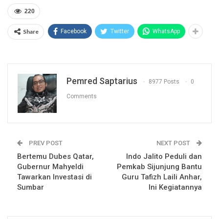
220
Share
Facebook
Twitter
WhatsApp
Pemred Saptarius
8977 Posts
0
Comments
PREV POST
NEXT POST
Bertemu Dubes Qatar,
Indo Jalito Peduli dan
Gubernur Mahyeldi
Pemkab Sijunjung Bantu
Tawarkan Investasi di
Guru Tafizh Laili Anhar,
Sumbar
Ini Kegiatannya