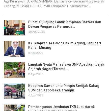
Age Kurniawan JURNAL SUMBAR| Damasraya– Gelaran Musyawarah
Cabang (Muscab) I PC IKA-PMII Kabupaten Dharmasrayan…
Bupati Sijunjung Lantik Pimpinan BazNas dan
Dewan Pengawas Perumda…
10 Agu 2026
KY Tetapkan 14 Calon Hakim Agung, Satu dari
Ranah Minang
8 Agu 2026
Langkah Nyata Mahasiswa UNP Abadikan Jejak
Sejarah Nagari Taratak…
8 Agu 2026
Kapolres Sawahlunto Pimpin Sertijab Kabag
SDM dan Kapolsek Barangin
6 Agu 2026
Pembangunan Jembatan TKR Lubuktarok