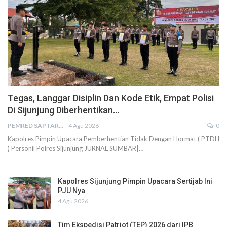
Tegas, Langgar Disiplin Dan Kode Etik, Empat Polisi
Di Sijunjung Diberhentikan…
PEMRED SAPTARIUS
4 Agu 2026
0
Kapolres Pimpin Upacara Pemberhentian Tidak Dengan Hormat ( PTDH
) Personil Polres Sijunjung JURNAL SUMBAR|…
Kapolres Sijunjung Pimpin Upacara Sertijab Ini
PJU Nya
4 Agu 2026
Tim Ekspedisi Patriot (TEP) 2026 dari IPB