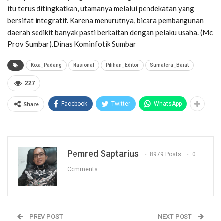
itu terus ditingkatkan, utamanya melalui pendekatan yang
bersifat integratif. Karena menurutnya, bicara pembangunan
daerah sedikit banyak pasti berkaitan dengan pelaku usaha. (Mc
Prov Sumbar).Dinas Kominfotik Sumbar
Kota_Padang
Nasional
Pilihan_Editor
Sumatera_Barat
227
Share
Facebook
Twitter
WhatsApp
Pemred Saptarius
8979 Posts
0
Comments
PREV POST
NEXT POST