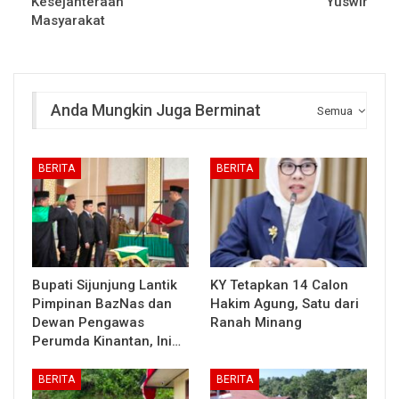
Kesejahteraan
Yuswir
Masyarakat
Anda Mungkin Juga Berminat
Semua
BERITA
BERITA
Bupati Sijunjung Lantik
KY Tetapkan 14 Calon
Pimpinan BazNas dan
Hakim Agung, Satu dari
Dewan Pengawas
Ranah Minang
Perumda Kinantan, Ini…
BERITA
BERITA