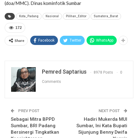
(doa/MMC). Dinas kominfotik Sumbar
Kota_Padang
Nasional
Pilihan_Editor
Sumatera_Barat
172
Share
Facebook
Twitter
WhatsApp
Pemred Saptarius
8978 Posts
0
Comments
PREV POST
NEXT POST
Sebagai Mitra BPPD
Hadiri Mukerda MUI
Sumbar, BRI Padang
Sumbar, Ini Kata Bupati
Bersinergi Tingkatkan
Sijunjung Benny Dwifa