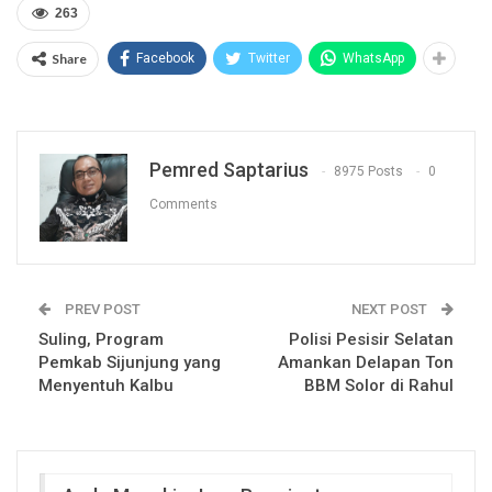
263
Share
Facebook
Twitter
WhatsApp
Pemred Saptarius
8975 Posts
0
Comments
PREV POST
NEXT POST
Suling, Program
Polisi Pesisir Selatan
Pemkab Sijunjung yang
Amankan Delapan Ton
Menyentuh Kalbu
BBM Solor di Rahul