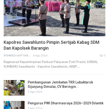
Kapolres Sawahlunto Pimpin Sertijab Kabag SDM
Dan Kapolsek Barangin
PEMRED SAPTARIUS
6 Agu 2026
0
Regenerasi Kepemimpinan Perkuat Pelayanan Polri Presisi JURNAL
SUMBAR| Sawahlunto - Kapolres Sawahlunto, AKBP…
Pembangunan Jembatan TKR Lubuktarok
Sijunjung Dimulai, CV Beringin…
5 Agu 2026
Pengurus PWI Dharmasraya 2026–2029 Dilantik
5 Agu 2026