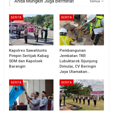
Anda Mungkin Juga Berminat
Semua
BERITA
BERITA
Kapolres Sawahlunto
Pembangunan
Pimpin Sertijab Kabag
Jembatan TKR
SDM dan Kapolsek
Lubuktarok Sijunjung
Barangin
Dimulai, CV Beringin
Jaya Utamakan…
BERITA
BERITA