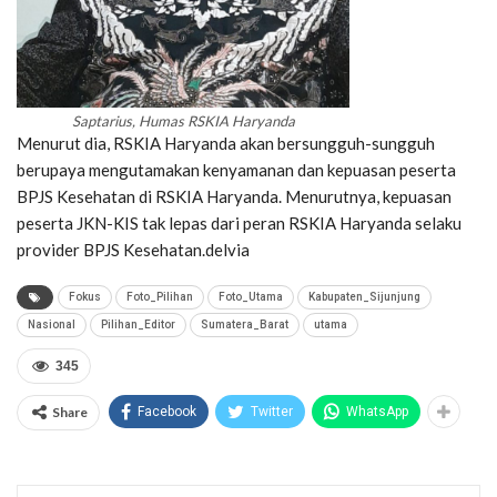
Saptarius, Humas RSKIA Haryanda
Menurut dia, RSKIA Haryanda akan bersungguh-sungguh
berupaya mengutamakan kenyamanan dan kepuasan peserta
BPJS Kesehatan di RSKIA Haryanda. Menurutnya, kepuasan
peserta JKN-KIS tak lepas dari peran RSKIA Haryanda selaku
provider BPJS Kesehatan.delvia
Fokus
Foto_Pilihan
Foto_Utama
Kabupaten_Sijunjung
Nasional
Pilihan_Editor
Sumatera_Barat
utama
345
Share
Facebook
Twitter
WhatsApp