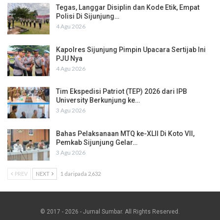
Tegas, Langgar Disiplin dan Kode Etik, Empat
Polisi Di Sijunjung…
4 Agu 2026
Kapolres Sijunjung Pimpin Upacara Sertijab Ini
PJU Nya
4 Agu 2026
Tim Ekspedisi Patriot (TEP) 2026 dari IPB
University Berkunjung ke…
3 Agu 2026
Bahas Pelaksanaan MTQ ke-XLII Di Koto VII,
Pemkab Sijunjung Gelar…
3 Agu 2026
PREV
NEXT
1 daripada 2,632
© 2017 - 2026 - Jurnal Sumbar. All Rights Reserved.