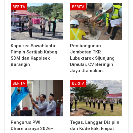
BERITA
BERITA
Kapolres Sawahlunto
Pembangunan
Pimpin Sertijab Kabag
Jembatan TKR
SDM dan Kapolsek
Lubuktarok Sijunjung
Barangin
Dimulai, CV Beringin
Jaya Utamakan…
BERITA
BERITA
Pengurus PWI
Tegas, Langgar Disiplin
Dharmasraya 2026–
dan Kode Etik, Empat