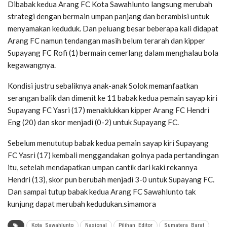
Dibabak kedua Arang FC Kota Sawahlunto langsung merubah
strategi dengan bermain umpan panjang dan berambisi untuk
menyamakan keduduk. Dan peluang besar beberapa kali didapat
Arang FC namun tendangan masih belum terarah dan kipper
Supayang FC Rofi (1) bermain cemerlang dalam menghalau bola
kegawangnya.
Kondisi justru sebaliknya anak-anak Solok memanfaatkan
serangan balik dan dimenit ke 11 babak kedua pemain sayap kiri
Supayang FC Yasri (17) menaklukkan kipper Arang FC Hendri
Eng (20) dan skor menjadi (0-2) untuk Supayang FC.
Sebelum menututup babak kedua pemain sayap kiri Supayang
FC Yasri (17) kembali menggandakan golnya pada pertandingan
itu, setelah mendapatkan umpan cantik dari kaki rekannya
Hendri (13), skor pun berubah menjadi 3-0 untuk Supayang FC.
Dan sampai tutup babak kedua Arang FC Sawahlunto tak
kunjung dapat merubah kedudukan.simamora
Kota_Sawahlunto
Nasional
Pilihan_Editor
Sumatera_Barat