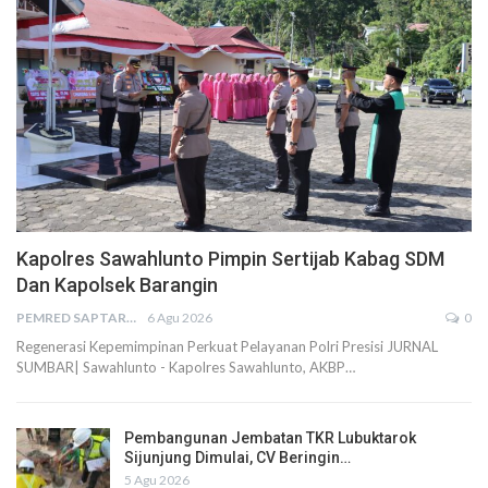
Kapolres Sawahlunto Pimpin Sertijab Kabag SDM
Dan Kapolsek Barangin
PEMRED SAPTARIUS
6 Agu 2026
0
Regenerasi Kepemimpinan Perkuat Pelayanan Polri Presisi JURNAL
SUMBAR| Sawahlunto - Kapolres Sawahlunto, AKBP…
Pembangunan Jembatan TKR Lubuktarok
Sijunjung Dimulai, CV Beringin…
5 Agu 2026