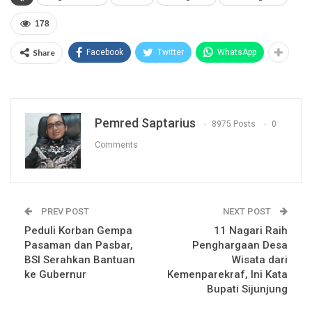
178
Share
Facebook
Twitter
WhatsApp
Pemred Saptarius
8975 Posts
0
Comments
PREV POST
NEXT POST
Peduli Korban Gempa
11 Nagari Raih
Pasaman dan Pasbar,
Penghargaan Desa
BSI Serahkan Bantuan
Wisata dari
ke Gubernur
Kemenparekraf, Ini Kata
Bupati Sijunjung