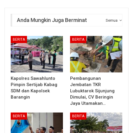
Anda Mungkin Juga Berminat
Semua
BERITA
BERITA
Kapolres Sawahlunto
Pembangunan
Pimpin Sertijab Kabag
Jembatan TKR
SDM dan Kapolsek
Lubuktarok Sijunjung
Barangin
Dimulai, CV Beringin
Jaya Utamakan…
BERITA
BERITA