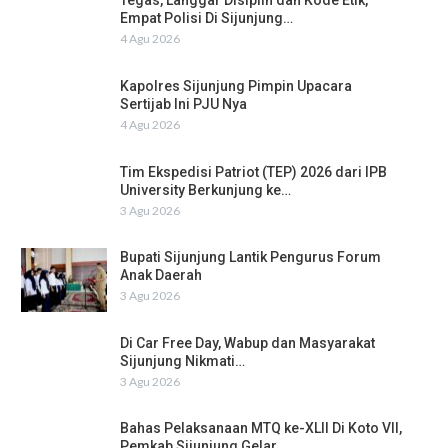
Tegas, Langgar Disiplin dan Kode Etik,
Empat Polisi Di Sijunjung…
4 Agu 2026
Kapolres Sijunjung Pimpin Upacara
Sertijab Ini PJU Nya
4 Agu 2026
Tim Ekspedisi Patriot (TEP) 2026 dari IPB
University Berkunjung ke…
3 Agu 2026
Bupati Sijunjung Lantik Pengurus Forum
Anak Daerah
3 Agu 2026
Di Car Free Day, Wabup dan Masyarakat
Sijunjung Nikmati…
3 Agu 2026
Bahas Pelaksanaan MTQ ke-XLII Di Koto VII,
Pemkab Sijunjung Gelar…