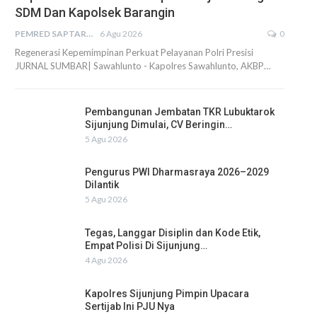
SDM Dan Kapolsek Barangin
PEMRED SAPTARIUS
6 Agu 2026
0
Regenerasi Kepemimpinan Perkuat Pelayanan Polri Presisi
JURNAL SUMBAR| Sawahlunto - Kapolres Sawahlunto, AKBP…
Pembangunan Jembatan TKR Lubuktarok
Sijunjung Dimulai, CV Beringin…
5 Agu 2026
Pengurus PWI Dharmasraya 2026–2029
Dilantik
5 Agu 2026
Tegas, Langgar Disiplin dan Kode Etik,
Empat Polisi Di Sijunjung…
4 Agu 2026
Kapolres Sijunjung Pimpin Upacara
Sertijab Ini PJU Nya