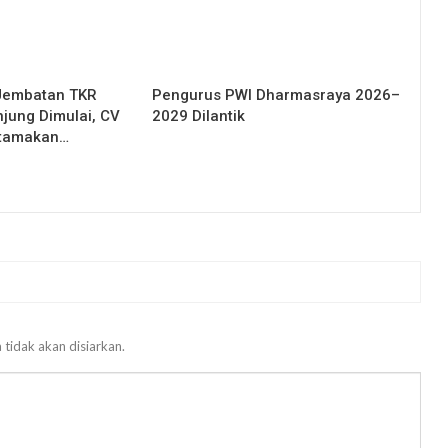
Jembatan TKR
Pengurus PWI Dharmasraya 2026–
njung Dimulai, CV
2029 Dilantik
Utamakan…
 tidak akan disiarkan.