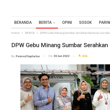
BERANDA
BERITA
OPINI
SOSOK
PARIW
Home
BERITA
DPW Gebu Minang Sumbar Serahkan Bantuan Geroba
DPW Gebu Minang Sumbar Serahkan 
On
30 Jun 2022
836
By
Pemred Saptarius