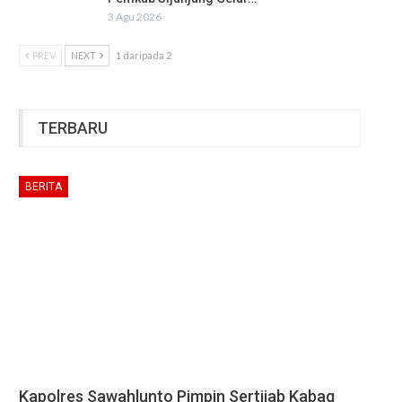
3 Agu 2026
PREV
NEXT
1 daripada 2
TERBARU
BERITA
Kapolres Sawahlunto Pimpin Sertijab Kabag