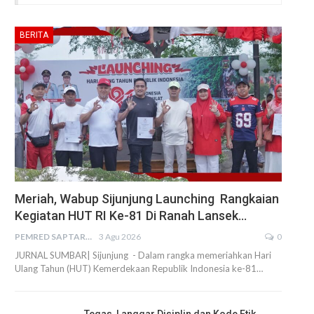
BERITA
Meriah, Wabup Sijunjung Launching Rangkaian
Kegiatan HUT RI Ke-81 Di Ranah Lansek…
PEMRED SAPTARIUS
3 Agu 2026
0
JURNAL SUMBAR| Sijunjung - Dalam rangka memeriahkan Hari
Ulang Tahun (HUT) Kemerdekaan Republik Indonesia ke-81…