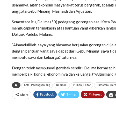
usahanya, agar ekonomi masyarakat terus bergerak, apalagi d
anggota Gebu Minang, Masnaidi dan Agustian.
Sementara itu, Delima (50) pedagang gorengan asal Kota P
mengucapkan terimakasih atas bantuan yang diberikan lang
Datuak Paduko Malano.
“Alhamdulillah, saya yang biasanya berjualan gorengan di 
dengan bantuan yang saya dapat dari Gebu Minang, saya tidak
membatu saya dan keluarga,” tuturnya.
Dengan telah mempunyai gerobak sendiri, Delima berharap ha
memperbaiki kondisi ekonominya dan keluarga. (*/Agusmardi)
Kota_Padangpanjang
Nasional
Pilihan_Editor
Sumatera_Bara
Share
Facebook
Twitter
Pinterest