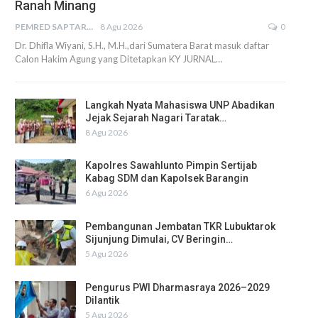
Ranah Minang
PEMRED SAPTARIUS
8 Agu 2026
0
Dr. Dhifla Wiyani, S.H., M.H.,dari Sumatera Barat masuk daftar
Calon Hakim Agung yang Ditetapkan KY JURNAL…
Langkah Nyata Mahasiswa UNP Abadikan
Jejak Sejarah Nagari Taratak…
8 Agu 2026
Kapolres Sawahlunto Pimpin Sertijab
Kabag SDM dan Kapolsek Barangin
6 Agu 2026
Pembangunan Jembatan TKR Lubuktarok
Sijunjung Dimulai, CV Beringin…
5 Agu 2026
Pengurus PWI Dharmasraya 2026–2029
Dilantik
5 Agu 2026