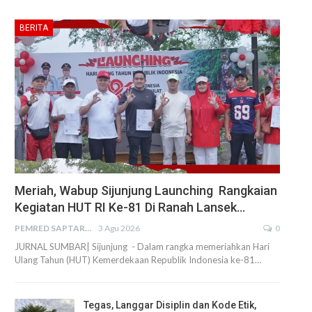
BERITA
Meriah, Wabup Sijunjung Launching Rangkaian
Kegiatan HUT RI Ke-81 Di Ranah Lansek…
PEMRED SAPTARIUS
3 Agu 2026
0
JURNAL SUMBAR| Sijunjung - Dalam rangka memeriahkan Hari
Ulang Tahun (HUT) Kemerdekaan Republik Indonesia ke-81…
Tegas, Langgar Disiplin dan Kode Etik,