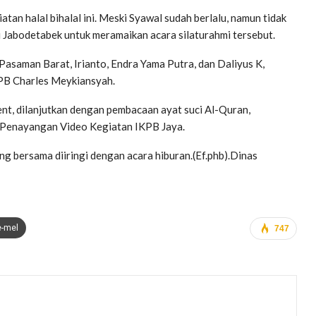
an halal bihalal ini. Meski Syawal sudah berlalu, namun tidak
 Jabodetabek untuk meramaikan acara silaturahmi tersebut.
asaman Barat, Irianto, Endra Yama Putra, dan Daliyus K,
PB Charles Meykiansyah.
nt, dilanjutkan dengan pembacaan ayat suci Al-Quran,
 Penayangan Video Kegiatan IKPB Jaya.
ng bersama diiringi dengan acara hiburan.(Ef.phb).Dinas
e-mel
747