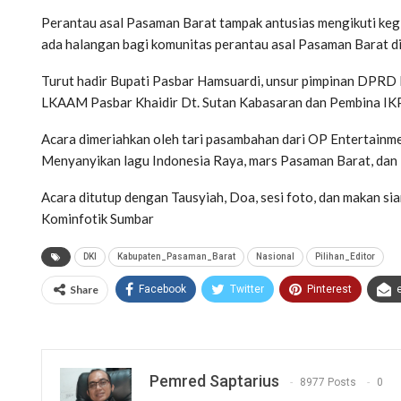
Perantau asal Pasaman Barat tampak antusias mengikuti kegiat
ada halangan bagi komunitas perantau asal Pasaman Barat di
Turut hadir Bupati Pasbar Hamsuardi, unsur pimpinan DPRD P
LKAAM Pasbar Khaidir Dt. Sutan Kabasaran dan Pembina IK
Acara dimeriahkan oleh tari pasambahan dari OP Entertainme
Menyanyikan lagu Indonesia Raya, mars Pasaman Barat, dan
Acara ditutup dengan Tausyiah, Doa, sesi foto, dan makan sia
Kominfotik Sumbar
DKI
Kabupaten_Pasaman_Barat
Nasional
Pilihan_Editor
Share
Facebook
Twitter
Pinterest
Pemred Saptarius
8977 Posts
0