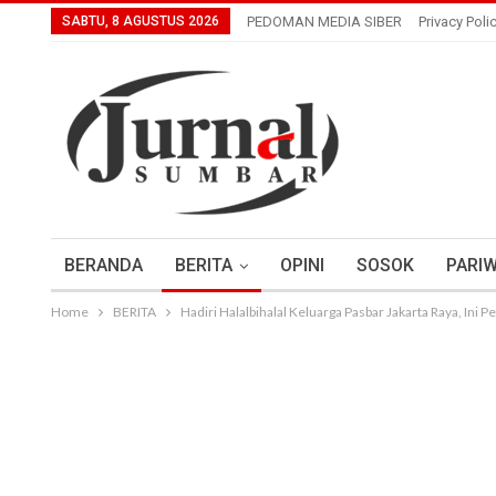
SABTU, 8 AGUSTUS 2026
PEDOMAN MEDIA SIBER
Privacy Poli
BERANDA
BERITA
OPINI
SOSOK
PARIW
Home
BERITA
Hadiri Halalbihalal Keluarga Pasbar Jakarta Raya, Ini