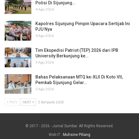
Polisi Di Sijunjung…
4 Agu 2026
Kapolres Sijunjung Pimpin Upacara Sertijab Ini
PJU Nya
4 Agu 2026
Tim Ekspedisi Patriot (TEP) 2026 dari IPB
University Berkunjung ke…
3 Agu 2026
Bahas Pelaksanaan MTQ ke-XLII Di Koto VII,
Pemkab Sijunjung Gelar…
3 Agu 2026
PREV
NEXT
1 daripada 2,632
© 2017 - 2026 - Jurnal Sumbar. All Rights Reserved.
Web IT :
Muhsine Piliang