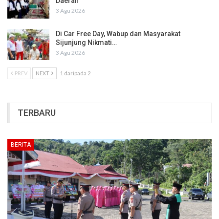
Daerah
3 Agu 2026
Di Car Free Day, Wabup dan Masyarakat
Sijunjung Nikmati…
3 Agu 2026
PREV
NEXT
1 daripada 2
TERBARU
BERITA