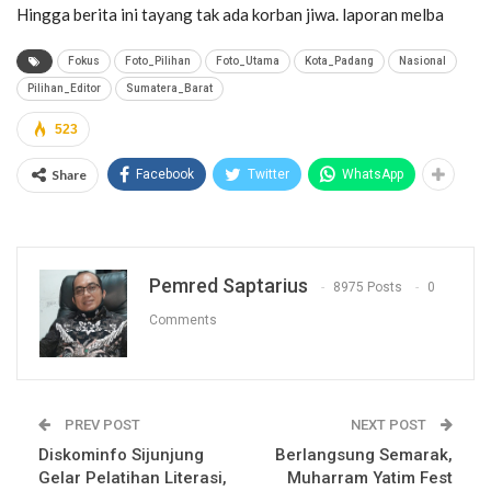
Hingga berita ini tayang tak ada korban jiwa. laporan melba
Fokus
Foto_Pilihan
Foto_Utama
Kota_Padang
Nasional
Pilihan_Editor
Sumatera_Barat
523
Share
Facebook
Twitter
WhatsApp
Pemred Saptarius
8975 Posts
0
Comments
PREV POST
NEXT POST
Diskominfo Sijunjung
Berlangsung Semarak,
Gelar Pelatihan Literasi,
Muharram Yatim Fest