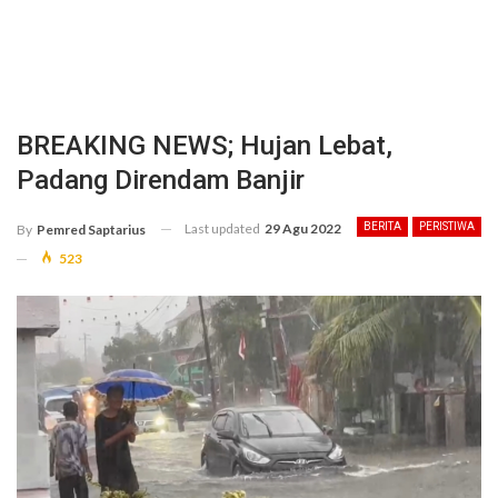
BREAKING NEWS; Hujan Lebat,
Padang Direndam Banjir
Last updated
29 Agu 2022
BERITA
PERISTIWA
By
Pemred Saptarius
523