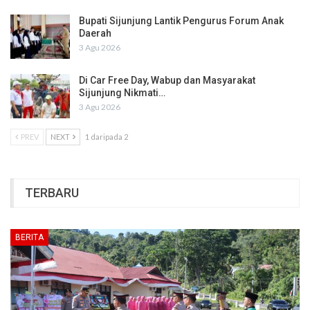
Bupati Sijunjung Lantik Pengurus Forum Anak
Daerah
3 Agu 2026
Di Car Free Day, Wabup dan Masyarakat
Sijunjung Nikmati…
3 Agu 2026
PREV
NEXT
1 daripada 2
TERBARU
BERITA