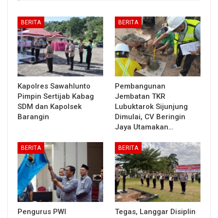
BERITA
BERITA
Kapolres Sawahlunto
Pembangunan
Pimpin Sertijab Kabag
Jembatan TKR
SDM dan Kapolsek
Lubuktarok Sijunjung
Barangin
Dimulai, CV Beringin
Jaya Utamakan…
BERITA
BERITA
Pengurus PWI
Tegas, Langgar Disiplin