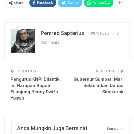
Share
Facebook
Twitter
WhatsApp
Pemred Saptarius
8975 Posts
0
Comments
PREV POST
NEXT POST
Pengurus KNPI Dilantik,
Gubernur Sumbar: Mari
Ini Harapan Bupati
Selamatkan Danau
Sijunjung Benny Dwifa
Singkarak
Yuswir
Anda Mungkin Juga Berminat
Semua