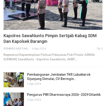
Kapolres Sawahlunto Pimpin Sertijab Kabag SDM
Dan Kapolsek Barangin
PEMRED SAPTARIUS
6 Agu 2026
0
Regenerasi Kepemimpinan Perkuat Pelayanan Polri Presisi JURNAL
SUMBAR| Sawahlunto - Kapolres Sawahlunto, AKBP…
Pembangunan Jembatan TKR Lubuktarok
Sijunjung Dimulai, CV Beringin…
5 Agu 2026
Pengurus PWI Dharmasraya 2026–2029 Dilantik
5 Agu 2026