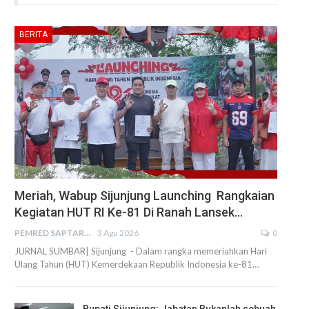
BERITA
Meriah, Wabup Sijunjung Launching Rangkaian
Kegiatan HUT RI Ke-81 Di Ranah Lansek…
PEMRED SAPTARIUS
3 Agu 2026
0
JURNAL SUMBAR| Sijunjung - Dalam rangka memeriahkan Hari
Ulang Tahun (HUT) Kemerdekaan Republik Indonesia ke-81…