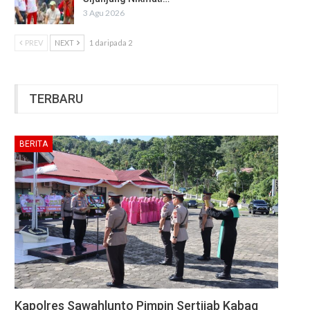
3 Agu 2026
PREV
NEXT
1 daripada 2
TERBARU
BERITA
Kapolres Sawahlunto Pimpin Sertijab Kabag