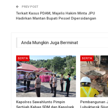
PREV POST
Terkait Kasus PDAM, Majelis Hakim Minta JPU
Hadirkan Mantan Bupati Pessel Dipersidangan
Anda Mungkin Juga Berminat
BERITA
BERITA
Kapolres Sawahlunto Pimpin
Pembangunan 
Sertijab Kabag SDM dan Kapolsek
Lubuktarok Siju