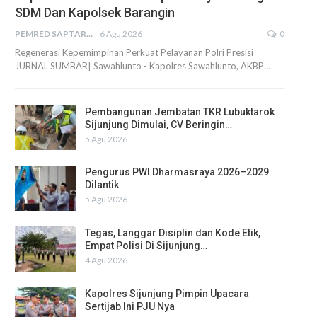
SDM Dan Kapolsek Barangin
PEMRED SAPTARIUS
6 Agu 2026
0
Regenerasi Kepemimpinan Perkuat Pelayanan Polri Presisi
JURNAL SUMBAR| Sawahlunto - Kapolres Sawahlunto, AKBP…
Pembangunan Jembatan TKR Lubuktarok
Sijunjung Dimulai, CV Beringin…
5 Agu 2026
Pengurus PWI Dharmasraya 2026–2029
Dilantik
5 Agu 2026
Tegas, Langgar Disiplin dan Kode Etik,
Empat Polisi Di Sijunjung…
4 Agu 2026
Kapolres Sijunjung Pimpin Upacara
Sertijab Ini PJU Nya