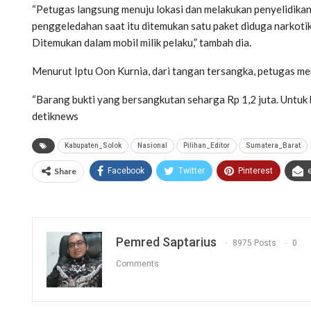
“Petugas langsung menuju lokasi dan melakukan penyelidikan. 
penggeledahan saat itu ditemukan satu paket diduga narkotik
Ditemukan dalam mobil milik pelaku,” tambah dia.
Menurut Iptu Oon Kurnia, dari tangan tersangka, petugas men
“Barang bukti yang bersangkutan seharga Rp 1,2 juta. Untuk 
detiknews
Kabupaten_Solok
Nasional
Pilihan_Editor
Sumatera_Barat
Share
Facebook
Twitter
Pinterest
Pemred Saptarius
8975 Posts
0
Comments