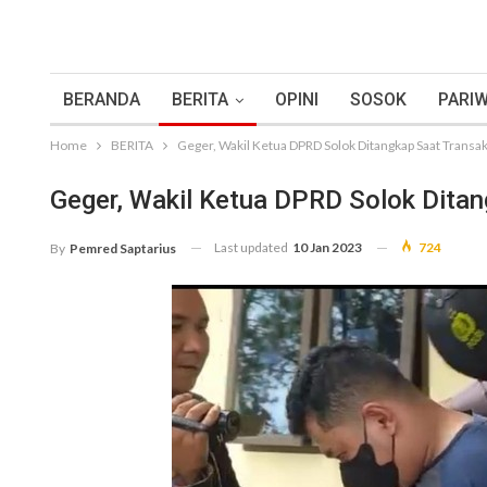
BERANDA
BERITA
OPINI
SOSOK
PARIW
Home
BERITA
Geger, Wakil Ketua DPRD Solok Ditangkap Saat Transa
Geger, Wakil Ketua DPRD Solok Dita
Last updated
10 Jan 2023
724
By
Pemred Saptarius