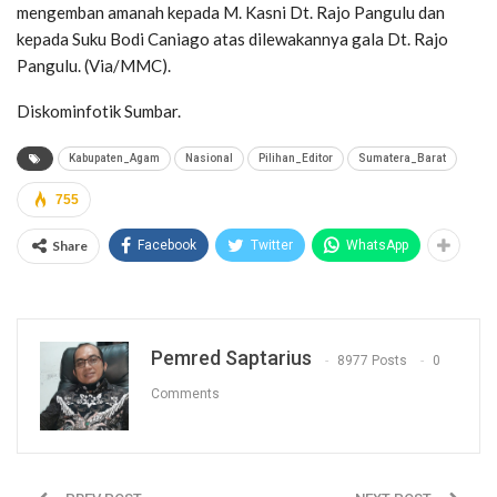
mengemban amanah kepada M. Kasni Dt. Rajo Pangulu dan
kepada Suku Bodi Caniago atas dilewakannya gala Dt. Rajo
Pangulu. (Via/MMC).
Diskominfotik Sumbar.
Kabupaten_Agam
Nasional
Pilihan_Editor
Sumatera_Barat
755
Share
Facebook
Twitter
WhatsApp
Pemred Saptarius
8977 Posts
0
Comments