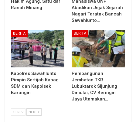
Hakim Agung, Satu dari
Mahasiswa UNP
Ranah Minang
Abadikan Jejak Sejarah
Nagari Taratak Bancah
Sawahlunto…
BERITA
BERITA
Kapolres Sawahlunto
Pembangunan
Pimpin Sertijab Kabag
Jembatan TKR
SDM dan Kapolsek
Lubuktarok Sijunjung
Barangin
Dimulai, CV Beringin
Jaya Utamakan…
PREV
NEXT