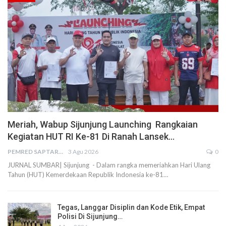
Meriah, Wabup Sijunjung Launching Rangkaian
Kegiatan HUT RI Ke-81 Di Ranah Lansek…
PEMRED SAPTARIUS
3 Agu 2026
0
JURNAL SUMBAR| Sijunjung - Dalam rangka memeriahkan Hari Ulang
Tahun (HUT) Kemerdekaan Republik Indonesia ke-81…
Tegas, Langgar Disiplin dan Kode Etik, Empat
Polisi Di Sijunjung…