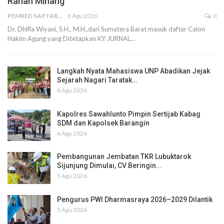
Ranah Minang
PEMRED SAPTARIUS
8 Agu 2026
0
Dr. Dhifla Wiyani, S.H., M.H.,dari Sumatera Barat masuk daftar Calon
Hakim Agung yang Ditetapkan KY JURNAL…
Langkah Nyata Mahasiswa UNP Abadikan Jejak
Sejarah Nagari Taratak…
8 Agu 2026
Kapolres Sawahlunto Pimpin Sertijab Kabag
SDM dan Kapolsek Barangin
6 Agu 2026
Pembangunan Jembatan TKR Lubuktarok
Sijunjung Dimulai, CV Beringin…
5 Agu 2026
Pengurus PWI Dharmasraya 2026–2029 Dilantik
5 Agu 2026