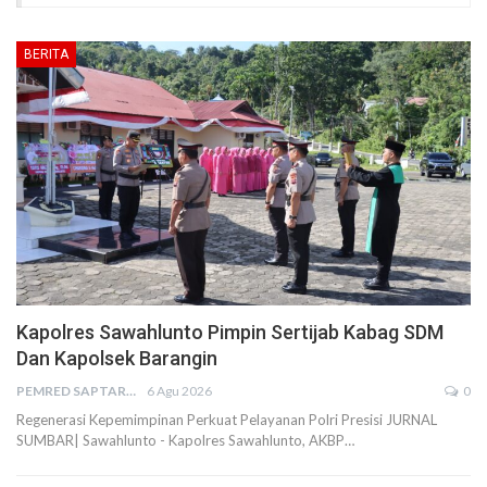
BERITA
Kapolres Sawahlunto Pimpin Sertijab Kabag SDM
Dan Kapolsek Barangin
PEMRED SAPTARIUS
6 Agu 2026
0
Regenerasi Kepemimpinan Perkuat Pelayanan Polri Presisi JURNAL
SUMBAR| Sawahlunto - Kapolres Sawahlunto, AKBP…