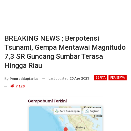
BREAKING NEWS ; Berpotensi
Tsunami, Gempa Mentawai Magnitudo
7,3 SR Guncang Sumbar Terasa
Hingga Riau
Last updated
25 Apr 2023
BERITA
PERISTIWA
By
Pemred Saptarius
7,128