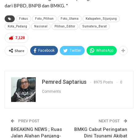
dari BPBD, BNPB dan BMKG. *
Fokus
Foto_Pilihan
Foto_Utama
Kabupaten_Sijunjung
Kota_Padang
Nasional
Pilihan_Editor
Sumatera_Barat
7,128
Share
Facebook
Twitter
WhatsApp
Pemred Saptarius
8975 Posts
0
Comments
PREV POST
NEXT POST
BREAKING NEWS ; Ruas
BMKG Cabut Peringatan
Jalan Alahan Panjang-
Dini Tsunami Akibat