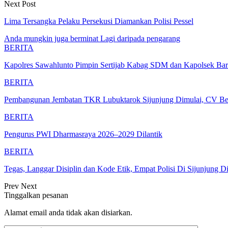
Next Post
Lima Tersangka Pelaku Persekusi Diamankan Polisi Pessel
Anda mungkin juga berminat
Lagi daripada pengarang
BERITA
Kapolres Sawahlunto Pimpin Sertijab Kabag SDM dan Kapolsek Bar
BERITA
Pembangunan Jembatan TKR Lubuktarok Sijunjung Dimulai, CV B
BERITA
Pengurus PWI Dharmasraya 2026–2029 Dilantik
BERITA
Tegas, Langgar Disiplin dan Kode Etik, Empat Polisi Di Sijunjung 
Prev
Next
Tinggalkan pesanan
Alamat email anda tidak akan disiarkan.