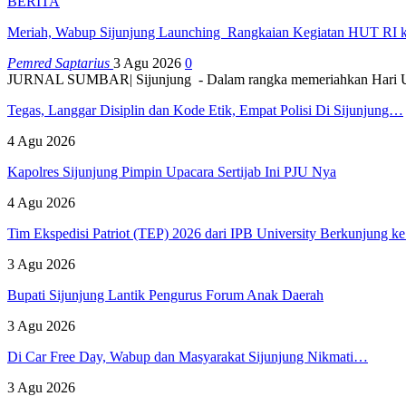
BERITA
Meriah, Wabup Sijunjung Launching Rangkaian Kegiatan HUT RI 
Pemred Saptarius
3 Agu 2026
0
JURNAL SUMBAR| Sijunjung - Dalam rangka memeriahkan Hari U
Tegas, Langgar Disiplin dan Kode Etik, Empat Polisi Di Sijunjung…
4 Agu 2026
Kapolres Sijunjung Pimpin Upacara Sertijab Ini PJU Nya
4 Agu 2026
Tim Ekspedisi Patriot (TEP) 2026 dari IPB University Berkunjung 
3 Agu 2026
Bupati Sijunjung Lantik Pengurus Forum Anak Daerah
3 Agu 2026
Di Car Free Day, Wabup dan Masyarakat Sijunjung Nikmati…
3 Agu 2026