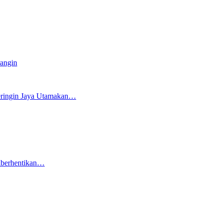
angin
eringin Jaya Utamakan…
Diberhentikan…