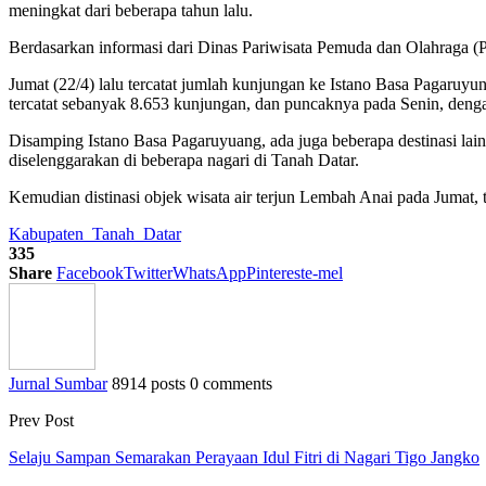
meningkat dari beberapa tahun lalu.
Berdasarkan informasi dari Dinas Pariwisata Pemuda dan Olahraga (Pa
Jumat (22/4) lalu tercatat jumlah kunjungan ke Istano Basa Pagar
tercatat sebanyak 8.653 kunjungan, dan puncaknya pada Senin, deng
Disamping Istano Basa Pagaruyuang, ada juga beberapa destinasi lain
diselenggarakan di beberapa nagari di Tanah Datar.
Kemudian distinasi objek wisata air terjun Lembah Anai pada Jumat, t
Kabupaten_Tanah_Datar
335
Share
Facebook
Twitter
WhatsApp
Pinterest
e-mel
Jurnal Sumbar
8914 posts
0 comments
Prev Post
Selaju Sampan Semarakan Perayaan Idul Fitri di Nagari Tigo Jangko