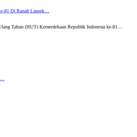
ke-81 Di Ranah Lansek…
lang Tahun (HUT) Kemerdekaan Republik Indonesia ke-81…
ke…