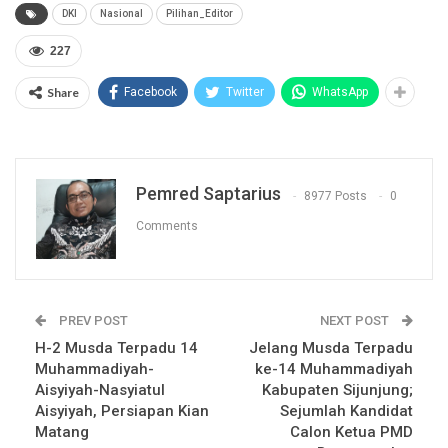
DKI
Nasional
Pilihan_Editor
227
Share
Facebook
Twitter
WhatsApp
Pemred Saptarius
8977 Posts
0
Comments
PREV POST
NEXT POST
H-2 Musda Terpadu 14
Jelang Musda Terpadu
Muhammadiyah-
ke-14 Muhammadiyah
Aisyiyah-Nasyiatul
Kabupaten Sijunjung;
Aisyiyah, Persiapan Kian
Sejumlah Kandidat
Matang
Calon Ketua PMD