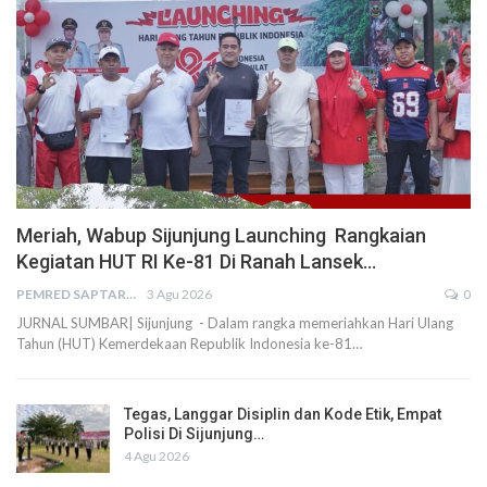
Meriah, Wabup Sijunjung Launching Rangkaian
Kegiatan HUT RI Ke-81 Di Ranah Lansek…
PEMRED SAPTARIUS
3 Agu 2026
0
JURNAL SUMBAR| Sijunjung - Dalam rangka memeriahkan Hari Ulang
Tahun (HUT) Kemerdekaan Republik Indonesia ke-81…
Tegas, Langgar Disiplin dan Kode Etik, Empat
Polisi Di Sijunjung…
4 Agu 2026