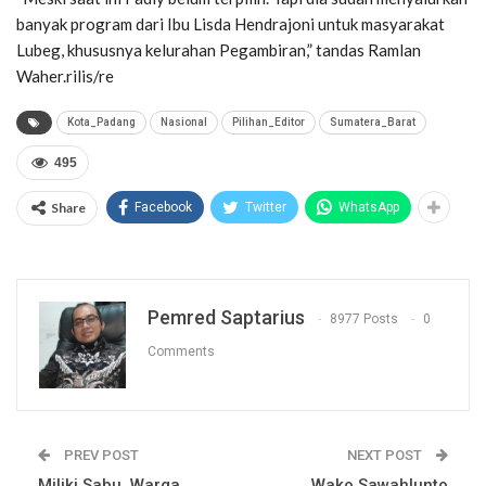
banyak program dari Ibu Lisda Hendrajoni untuk masyarakat
Lubeg, khususnya kelurahan Pegambiran,” tandas Ramlan
Waher.rilis/re
Kota_Padang
Nasional
Pilihan_Editor
Sumatera_Barat
495
Share
Facebook
Twitter
WhatsApp
Pemred Saptarius
8977 Posts
0
Comments
PREV POST
NEXT POST
Miliki Sabu, Warga
Wako Sawahlunto