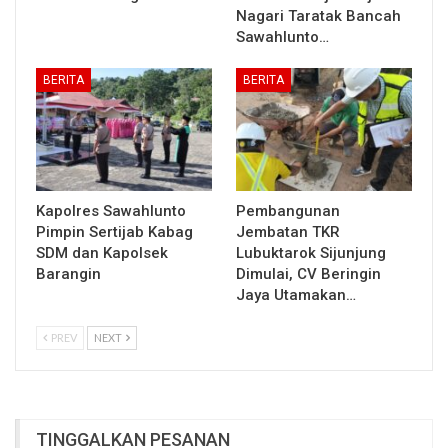
Nagari Taratak Bancah
Sawahlunto…
BERITA
BERITA
Kapolres Sawahlunto
Pembangunan
Pimpin Sertijab Kabag
Jembatan TKR
SDM dan Kapolsek
Lubuktarok Sijunjung
Barangin
Dimulai, CV Beringin
Jaya Utamakan…
PREV
NEXT
TINGGALKAN PESANAN