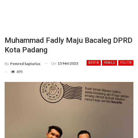
Muhammad Fadly Maju Bacaleg DPRD
Kota Padang
On
15 Mei 2023
BERITA
PEMILU
POLITIK
By
Pemred Saptarius
495