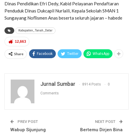
Dinas Pendidikan Efri Dedy, Kabid Pelayanan Pendaftaran
Penduduk Dinas Dukcapil Nurlaili, Kepala Sekolah SMAN 1
Sungayang Noflismen Anas beserta seluruh jajaran – habede
Kabupaten_Tanah_Datar
12,663
Share
Facebook
Twitter
WhatsApp
Jurnal Sumbar
8914 Posts
0
Comments
PREV POST
NEXT POST
Wabup Sijunjung
Bertemu Dirjen Bina