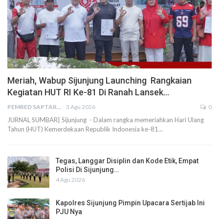
Meriah, Wabup Sijunjung Launching Rangkaian
Kegiatan HUT RI Ke-81 Di Ranah Lansek…
PEMRED SAPTARIUS
3 Agu 2026
0
JURNAL SUMBAR| Sijunjung - Dalam rangka memeriahkan Hari Ulang
Tahun (HUT) Kemerdekaan Republik Indonesia ke-81…
Tegas, Langgar Disiplin dan Kode Etik, Empat
Polisi Di Sijunjung…
4 Agu 2026
Kapolres Sijunjung Pimpin Upacara Sertijab Ini
PJU Nya