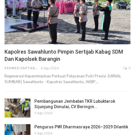
Kapolres Sawahlunto Pimpin Sertijab Kabag SDM
Dan Kapolsek Barangin
PEMRED SAPTARIUS
6 Agu 2026
0
Regenerasi Kepemimpinan Perkuat Pelayanan Polri Presisi JURNAL
SUMBAR| Sawahlunto - Kapolres Sawahlunto, AKBP…
Pembangunan Jembatan TKR Lubuktarok
Sijunjung Dimulai, CV Beringin…
5 Agu 2026
Pengurus PWI Dharmasraya 2026–2029 Dilantik
5 Agu 2026