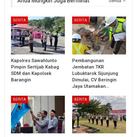
Anda Mungkin Juga Berminat
Semua
BERITA
BERITA
Kapolres Sawahlunto
Pembangunan
Pimpin Sertijab Kabag
Jembatan TKR
SDM dan Kapolsek
Lubuktarok Sijunjung
Barangin
Dimulai, CV Beringin
Jaya Utamakan…
BERITA
BERITA