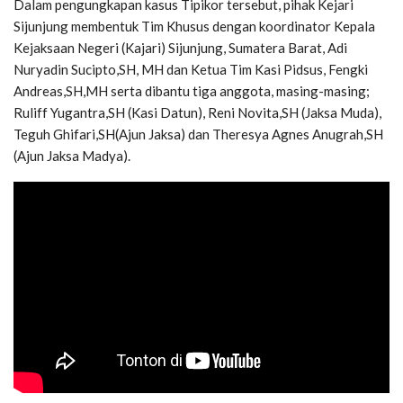
Dalam pengungkapan kasus Tipikor tersebut, pihak Kejari
Sijunjung membentuk Tim Khusus dengan koordinator Kepala
Kejaksaan Negeri (Kajari) Sijunjung, Sumatera Barat, Adi
Nuryadin Sucipto,SH, MH dan Ketua Tim Kasi Pidsus, Fengki
Andreas,SH,MH serta dibantu tiga anggota, masing-masing;
Ruliff Yugantra,SH (Kasi Datun), Reni Novita,SH (Jaksa Muda),
Teguh Ghifari,SH(Ajun Jaksa) dan Theresya Agnes Anugrah,SH
(Ajun Jaksa Madya).