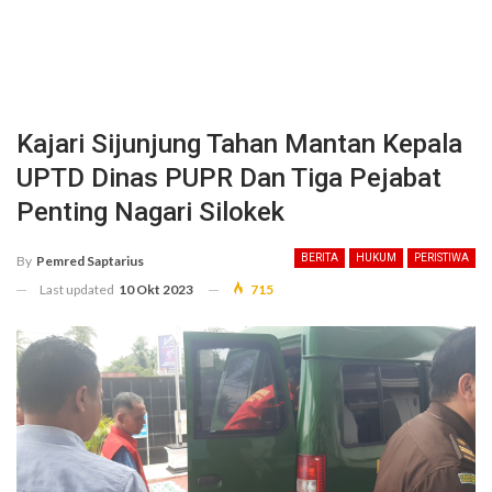
Kajari Sijunjung Tahan Mantan Kepala
UPTD Dinas PUPR Dan Tiga Pejabat
Penting Nagari Silokek
BERITA
HUKUM
PERISTIWA
By
Pemred Saptarius
Last updated
10 Okt 2023
715