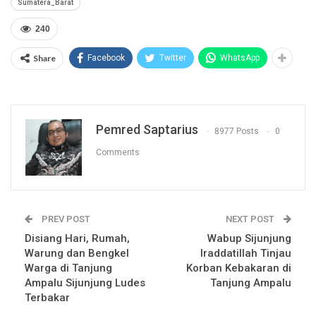
Sumatera_Barat
240
Share
Facebook
Twitter
WhatsApp
Pemred Saptarius
8977 Posts
0
Comments
PREV POST
NEXT POST
Disiang Hari, Rumah,
Wabup Sijunjung
Warung dan Bengkel
Iraddatillah Tinjau
Warga di Tanjung
Korban Kebakaran di
Ampalu Sijunjung Ludes
Tanjung Ampalu
Terbakar