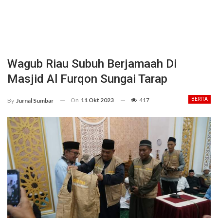
Wagub Riau Subuh Berjamaah Di
Masjid Al Furqon Sungai Tarap
On
11 Okt 2023
417
BERITA
By
Jurnal Sumbar