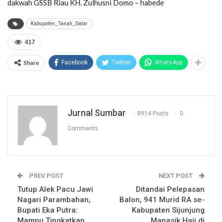
dakwah GSSB Riau KH. Zulhusni Domo – habede
Kabupaten_Tanah_Datar
417
Share
Facebook
Twitter
WhatsApp
Jurnal Sumbar
8914 Posts
0
Comments
PREV POST
NEXT POST
Tutup Alek Pacu Jawi
Ditandai Pelepasan
Nagari Parambahan,
Balon, 941 Murid RA se-
Bupati Eka Putra:
Kabupaten Sijunjung
Mampu Tingkatkan
Manasik Haji di