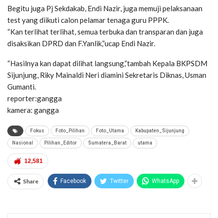
Begitu juga Pj Sekdakab, Endi Nazir, juga memuji pelaksanaan
test yang diikuti calon pelamar tenaga guru PPPK.
“Kan terlihat terlihat, semua terbuka dan transparan dan juga
disaksikan DPRD dan F.Yanlik,”ucap Endi Nazir.
“Hasilnya kan dapat dilihat langsung,”tambah Kepala BKPSDM
Sijunjung, Riky Mainaldi Neri diamini Sekretaris Diknas, Usman
Gumanti.
reporter:gangga
kamera: gangga
Fokus
Foto_Pilihan
Foto_Utama
Kabupaten_Sijunjung
Nasional
Pilihan_Editor
Sumatera_Barat
utama
12,581
Share
Facebook
Twitter
WhatsApp