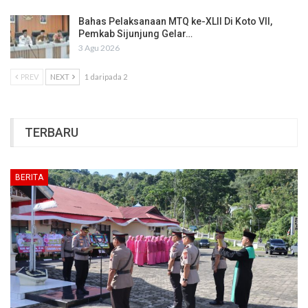
Bahas Pelaksanaan MTQ ke-XLII Di Koto VII,
Pemkab Sijunjung Gelar…
3 Agu 2026
PREV
NEXT
1 daripada 2
TERBARU
BERITA