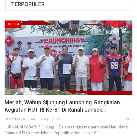
TERPOPULER
BERITA
Meriah, Wabup Sijunjung Launching Rangkaian
Kegiatan HUT RI Ke-81 Di Ranah Lansek…
PEMRED SAPTARIUS
3 Agu 2026
0
JURNAL SUMBAR| Sijunjung - Dalam rangka memeriahkan Hari Ulang
Tahun (HUT) Kemerdekaan Republik Indonesia ke-81…