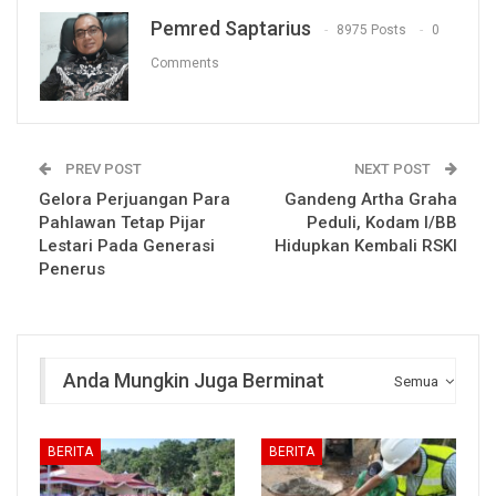
Pemred Saptarius
8975 Posts
0
Comments
PREV POST
NEXT POST
Gelora Perjuangan Para
Gandeng Artha Graha
Pahlawan Tetap Pijar
Peduli, Kodam I/BB
Lestari Pada Generasi
Hidupkan Kembali RSKI
Penerus
Anda Mungkin Juga Berminat
Semua
BERITA
BERITA