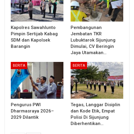
Kapolres Sawahlunto
Pembangunan
Pimpin Sertijab Kabag
Jembatan TKR
SDM dan Kapolsek
Lubuktarok Sijunjung
Barangin
Dimulai, CV Beringin
Jaya Utamakan…
BERITA
BERITA
Pengurus PWI
Tegas, Langgar Disiplin
Dharmasraya 2026–
dan Kode Etik, Empat
2029 Dilantik
Polisi Di Sijunjung
Diberhentikan…