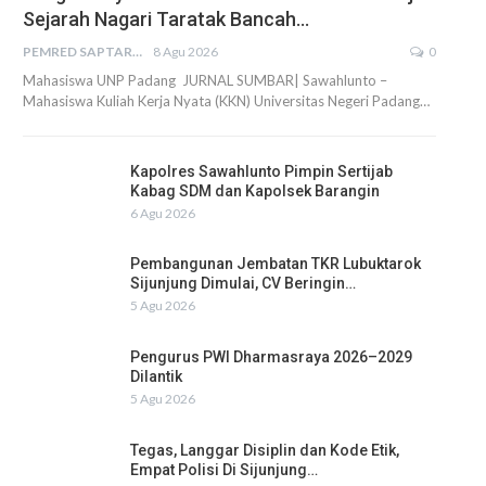
Sejarah Nagari Taratak Bancah…
PEMRED SAPTARIUS
8 Agu 2026
0
Mahasiswa UNP Padang JURNAL SUMBAR| Sawahlunto –
Mahasiswa Kuliah Kerja Nyata (KKN) Universitas Negeri Padang…
Kapolres Sawahlunto Pimpin Sertijab
Kabag SDM dan Kapolsek Barangin
6 Agu 2026
Pembangunan Jembatan TKR Lubuktarok
Sijunjung Dimulai, CV Beringin…
5 Agu 2026
Pengurus PWI Dharmasraya 2026–2029
Dilantik
5 Agu 2026
Tegas, Langgar Disiplin dan Kode Etik,
Empat Polisi Di Sijunjung…