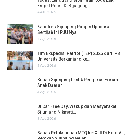
Tegas, Langgar Disiplin dan Kode Etik,
Empat Polisi Di Sijunjung…
4 Agu 2026
Kapolres Sijunjung Pimpin Upacara
Sertijab Ini PJU Nya
4 Agu 2026
Tim Ekspedisi Patriot (TEP) 2026 dari IPB
University Berkunjung ke…
3 Agu 2026
Bupati Sijunjung Lantik Pengurus Forum
Anak Daerah
3 Agu 2026
Di Car Free Day, Wabup dan Masyarakat
Sijunjung Nikmati…
3 Agu 2026
Bahas Pelaksanaan MTQ ke-XLII Di Koto VII,
Pemkab Sijunjung Gelar…