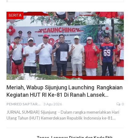
BERITA
Meriah, Wabup Sijunjung Launching Rangkaian
Kegiatan HUT RI Ke-81 Di Ranah Lansek…
PEMRED SAPTARIUS
3 Agu 2026
0
JURNAL SUMBAR| Sijunjung - Dalam rangka memeriahkan Hari
Ulang Tahun (HUT) Kemerdekaan Republik Indonesia ke-81…