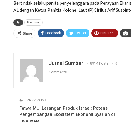
Bertindak selaku panita penyelenggara pada Perayaan Ekarist
AL dengan Ketua Panitia Kolonel Laut (P) Sirilus Arif Susbin
Nasional
Share
Facebook
Twitter
Pinterest
Jurnal Sumbar
8914 Posts
0
Comments
PREV POST
Fatwa MUI Larangan Produk Israel: Potensi
Pengembangan Ekosistem Ekonomi Syariah di
Indonesia