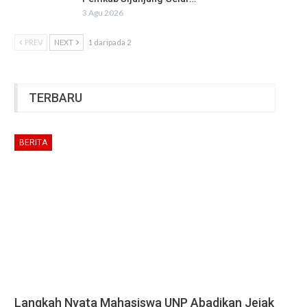
3 Agu 2026
PREV
NEXT
1 daripada 2
TERBARU
BERITA
Langkah Nyata Mahasiswa UNP Abadikan Jejak