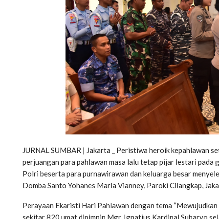
JURNAL SUMBAR | Jakarta _ Peristiwa heroik kepahlawan set
perjuangan para pahlawan masa lalu tetap pijar lestari pada 
Polri beserta para purnawirawan dan keluarga besar menyel
Domba Santo Yohanes Maria Vianney, Paroki Cilangkap, Jakar
Perayaan Ekaristi Hari Pahlawan dengan tema “Mewujudkan 
sekitar 820 umat dipimpin Mgr. Ignatius Kardinal Suharyo se