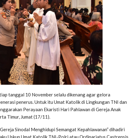
iap tanggal 10 November selalu dikenang agar gelora
generasi penerus. Untuk itu Umat Katolik di Lingkungan TNI dan
enggarakan Perayaan Ekaristi Hari Pahlawan di Gereja Anak
ta Timur, Jumat (17/11).
Gereja Sinodal Menghidupi Semangat Kepahlawanan” dihadiri
laku Uskup Umat Katolik TNI-Polri atau Ordinariatus Castrensis