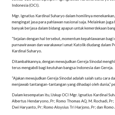
Indonesia (OCI).
Mgr. Ignatius Kardinal Suharyo dalam homilinya menekankan
mengingat jasa para pahlawan nasional saja. Melainkan jug
banyak berjasa dalam bidang apapun untuk kemerdekaan bangs
“Sejalan dengan hal tersebut, momentum kepahlawanan bagi 
purnawirawan dan warakawuri umat Katolik diudang dalam Pes
Kardinal Suharyo.
Ditambahkannya, dengan mewujudkan Gereja Sinodal menghi
terus mengabdi bagi keutuhan bangsa Indonesia dan Gereja.
“Ajakan mewujudkan Gereja Sinodal adalah salah satu cara d
menjawab tantangan-tantangan yang dihadapi oleh dunia,” pe
Dalam kesempatan itu, Uskup OCI Mgr. Ignatius Kardinal Su
Albertus Hendaryono, Pr; Romo Thomas AQ. M. Rochadi, Pr
Dwi Haryanto, Pr; Romo Aloysius Tri Harjono, Pr; dan Romo 