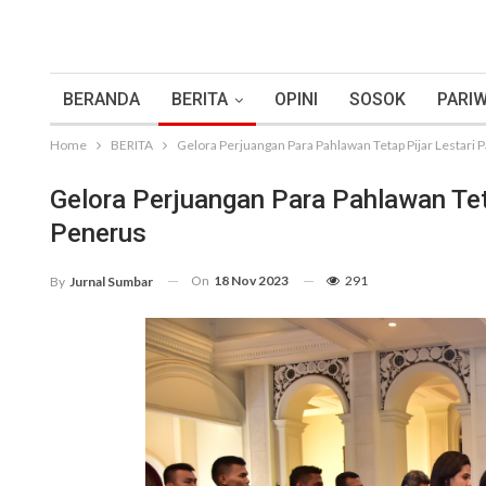
BERANDA
BERITA
OPINI
SOSOK
PARIW
Home
BERITA
Gelora Perjuangan Para Pahlawan Tetap Pijar Lestari
Gelora Perjuangan Para Pahlawan Tet
Penerus
On
18 Nov 2023
291
By
Jurnal Sumbar