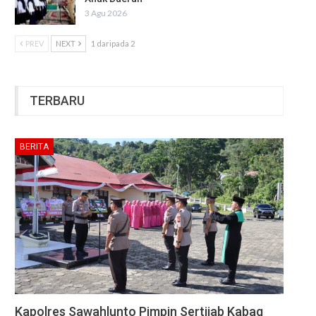
3 Agu 2026
PREV
NEXT
1 daripada 2
TERBARU
BERITA
Kapolres Sawahlunto Pimpin Sertijab Kabag