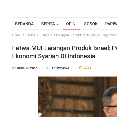
BERANDA
BERITA
OPINI
SOSOK
PARIW
Home
OPINI
Fatwa MUI Larangan Produk Israel: Potensi Pengemban
Fatwa MUI Larangan Produk Israel:
Ekonomi Syariah Di Indonesia
On
17 Nov 2023
1,255
By
Jurnal Sumbar