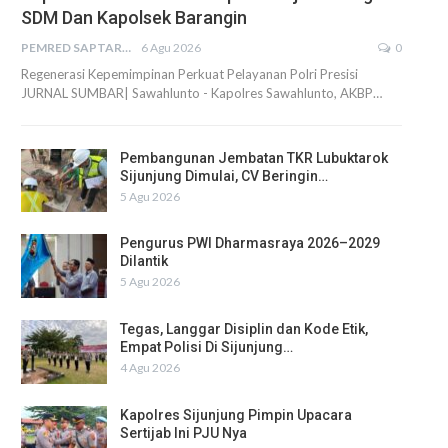
SDM Dan Kapolsek Barangin
PEMRED SAPTARIUS
6 Agu 2026
0
Regenerasi Kepemimpinan Perkuat Pelayanan Polri Presisi
JURNAL SUMBAR| Sawahlunto - Kapolres Sawahlunto, AKBP…
Pembangunan Jembatan TKR Lubuktarok
Sijunjung Dimulai, CV Beringin…
5 Agu 2026
Pengurus PWI Dharmasraya 2026–2029
Dilantik
5 Agu 2026
Tegas, Langgar Disiplin dan Kode Etik,
Empat Polisi Di Sijunjung…
4 Agu 2026
Kapolres Sijunjung Pimpin Upacara
Sertijab Ini PJU Nya