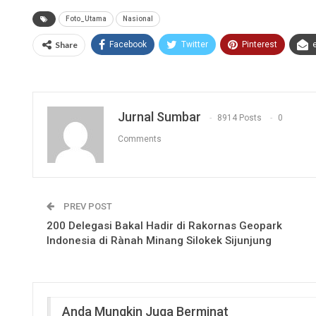
Foto_Utama
Nasional
Share
Facebook
Twitter
Pinterest
Jurnal Sumbar
8914 Posts
0
Comments
PREV POST
200 Delegasi Bakal Hadir di Rakornas Geopark
Indonesia di Rànah Minang Silokek Sijunjung
Anda Mungkin Juga Berminat