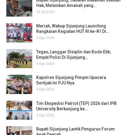
Bupati Sijunjung; Jabatan Bukanlah sebuah
Hak, Melainkan Amanah yang…
31 Jul 2026
Meriah, Wabup Sijunjung Launching
Rangkaian Kegiatan HUT RI ke-81 Di…
3 Agu 2026
Tegas, Langgar Disiplin dan Kode Etik,
Empat Polisi Di Sijunjung…
4 Agu 2026
Kapolres Sijunjung Pimpin Upacara
Sertijab Ini PJU Nya
4 Agu 2026
Tim Ekspedisi Patriot (TEP) 2026 dari IPB
University Berkunjung ke…
3 Agu 2026
Bupati Sijunjung Lantik Pengurus Forum
Anak Daerah