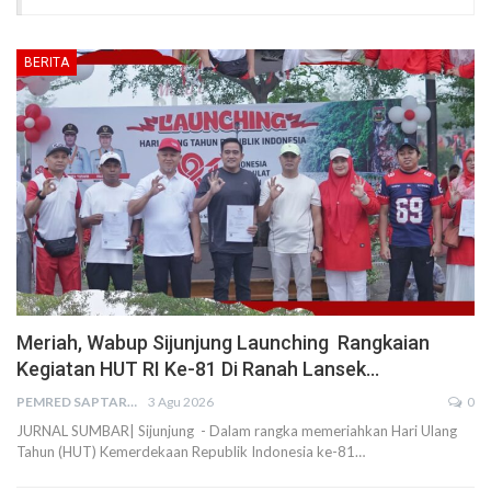
BERITA
Meriah, Wabup Sijunjung Launching Rangkaian
Kegiatan HUT RI Ke-81 Di Ranah Lansek…
PEMRED SAPTARIUS
3 Agu 2026
0
JURNAL SUMBAR| Sijunjung - Dalam rangka memeriahkan Hari Ulang
Tahun (HUT) Kemerdekaan Republik Indonesia ke-81…