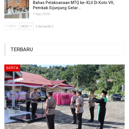
Bahas Pelaksanaan MTQ ke-XLII Di Koto VII,
Pemkab Sijunjung Gelar…
3 Agu 2026
PREV
NEXT
1 daripada 2
TERBARU
BERITA