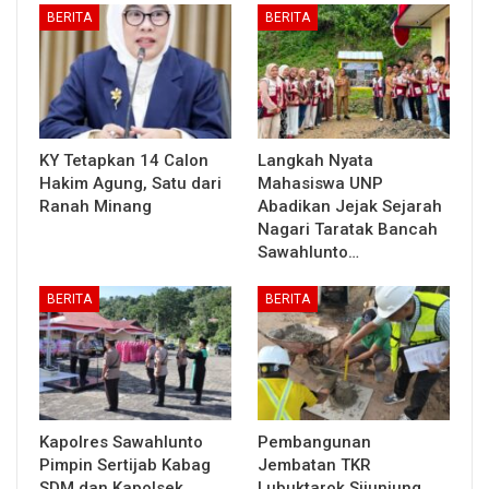
BERITA
BERITA
KY Tetapkan 14 Calon
Langkah Nyata
Hakim Agung, Satu dari
Mahasiswa UNP
Ranah Minang
Abadikan Jejak Sejarah
Nagari Taratak Bancah
Sawahlunto…
BERITA
BERITA
Kapolres Sawahlunto
Pembangunan
Pimpin Sertijab Kabag
Jembatan TKR
SDM dan Kapolsek
Lubuktarok Sijunjung