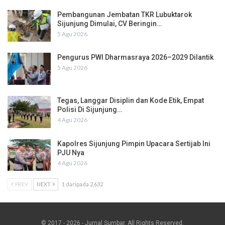
Pembangunan Jembatan TKR Lubuktarok
Sijunjung Dimulai, CV Beringin…
5 Agu 2026
Pengurus PWI Dharmasraya 2026–2029 Dilantik
5 Agu 2026
Tegas, Langgar Disiplin dan Kode Etik, Empat
Polisi Di Sijunjung…
4 Agu 2026
Kapolres Sijunjung Pimpin Upacara Sertijab Ini
PJU Nya
4 Agu 2026
PREV
NEXT
1 daripada 2,632
© 2017 - 2026 - Jurnal Sumbar. All Rights Reserved.