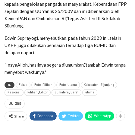
kepada pengelolaan pengaduan masyarakat. Keberadaan FPP
sejalan dengan UU Yanlik 25/2009 dan ini dibenarkan oleh
KemenPAN dan Ombudsman RI,”tegas Asisten III Sekdakab
Sijunjung.
Edwin Suprayogi, menyebutkan, pada tahun 2023 ini, selain
UKPP juga dilakukan penilaian terhadap tiga BUMD dan
delapan nagari.
“InsyaAlloh, hasilnya segera diumumkan,”tambah Edwin tanpa
menyebut waktunya.*
Fokus
Foto_Pilihan
Foto_Utama
Kabupaten_Sijunjung
Nasional
Pilihan_Editor
Sumatera_Barat
utama
359
Share
Facebook
Twitter
WhatsApp