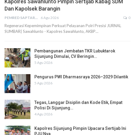
Kapolres Sawahlunto Pimpin Sertijab Kabag SDM
Dan Kapolsek Barangin
PEMRED SAPTARIUS
6 Agu 2026
0
Regenerasi Kepemimpinan Perkuat Pelayanan Polri Presisi JURNAL
SUMBAR| Sawahlunto - Kapolres Sawahlunto, AKBP…
Pembangunan Jembatan TKR Lubuktarok
Sijunjung Dimulai, CV Beringin…
5 Agu 2026
Pengurus PWI Dharmasraya 2026–2029 Dilantik
5 Agu 2026
Tegas, Langgar Disiplin dan Kode Etik, Empat
Polisi Di Sijunjung…
4 Agu 2026
Kapolres Sijunjung Pimpin Upacara Sertijab Ini
PJU Nya