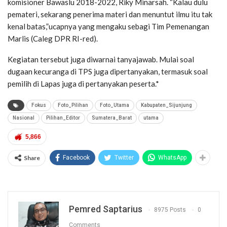
komisioner Bawaslu 2018-2022, Riky Minarsah. “Kalau dulu
pemateri, sekarang penerima materi dan menuntut ilmu itu tak
kenal batas,”ucapnya yang mengaku sebagi Tim Pemenangan
Marlis (Caleg DPR RI-red).
Kegiatan tersebut juga diwarnai tanyajawab. Mulai soal
dugaan kecuranga di TPS juga dipertanyakan, termasuk soal
pemilih di Lapas juga di pertanyakan peserta.*
Fokus
Foto_Pilihan
Foto_Utama
Kabupaten_Sijunjung
Nasional
Pilihan_Editor
Sumatera_Barat
utama
5,866
Share
Facebook
Twitter
WhatsApp
Pemred Saptarius
8975 Posts
0
Comments