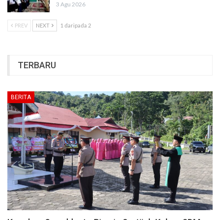
3 Agu 2026
PREV
NEXT
1 daripada 2
TERBARU
BERITA