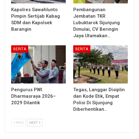
Kapolres Sawahlunto
Pembangunan
Pimpin Sertijab Kabag
Jembatan TKR
SDM dan Kapolsek
Lubuktarok Sijunjung
Barangin
Dimulai, CV Beringin
Jaya Utamakan…
BERITA
BERITA
Pengurus PWI
Tegas, Langgar Disiplin
Dharmasraya 2026–
dan Kode Etik, Empat
2029 Dilantik
Polisi Di Sijunjung
Diberhentikan…
PREV
NEXT