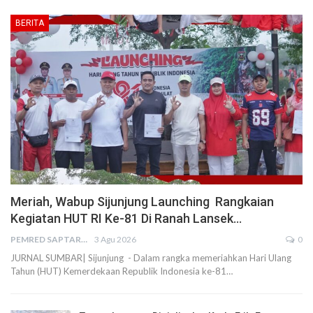
BERITA
Meriah, Wabup Sijunjung Launching Rangkaian
Kegiatan HUT RI Ke-81 Di Ranah Lansek…
PEMRED SAPTARIUS
3 Agu 2026
0
JURNAL SUMBAR| Sijunjung - Dalam rangka memeriahkan Hari Ulang
Tahun (HUT) Kemerdekaan Republik Indonesia ke-81…