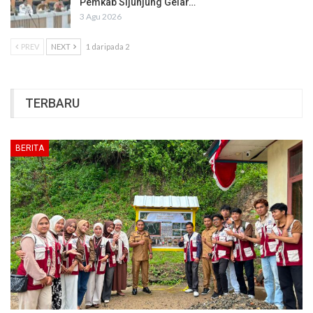
Pemkab Sijunjung Gelar…
3 Agu 2026
PREV
NEXT
1 daripada 2
TERBARU
BERITA