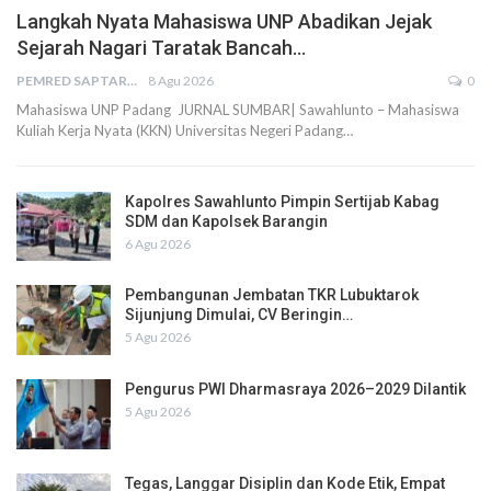
Langkah Nyata Mahasiswa UNP Abadikan Jejak
Sejarah Nagari Taratak Bancah…
PEMRED SAPTARIUS
8 Agu 2026
0
Mahasiswa UNP Padang JURNAL SUMBAR| Sawahlunto – Mahasiswa
Kuliah Kerja Nyata (KKN) Universitas Negeri Padang…
Kapolres Sawahlunto Pimpin Sertijab Kabag
SDM dan Kapolsek Barangin
6 Agu 2026
Pembangunan Jembatan TKR Lubuktarok
Sijunjung Dimulai, CV Beringin…
5 Agu 2026
Pengurus PWI Dharmasraya 2026–2029 Dilantik
5 Agu 2026
Tegas, Langgar Disiplin dan Kode Etik, Empat