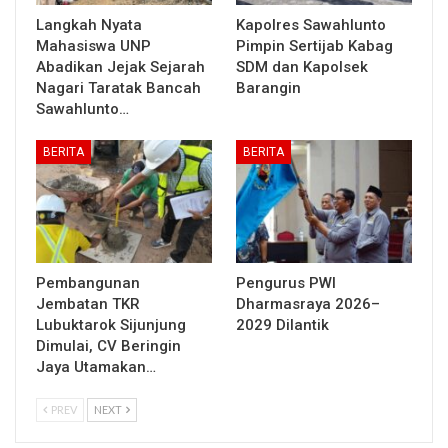
Langkah Nyata
Kapolres Sawahlunto
Mahasiswa UNP
Pimpin Sertijab Kabag
Abadikan Jejak Sejarah
SDM dan Kapolsek
Nagari Taratak Bancah
Barangin
Sawahlunto…
BERITA
BERITA
Pembangunan
Pengurus PWI
Jembatan TKR
Dharmasraya 2026–
Lubuktarok Sijunjung
2029 Dilantik
Dimulai, CV Beringin
Jaya Utamakan…
PREV
NEXT