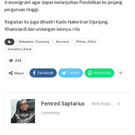
transmigrant agar dapat melanjutkan Pendidikan ke jenjang
perguruan tinggi.
Kegiatan itu juga dihadiri Kadis Nakertran Sijunjung,
Khamsiardi dan undangan lainnya. rilis
Kabupaten_Sijunjung
Nasional
Pilihan_Editor
Sumatera_Barat
234
Share
Facebook
Twitter
WhatsApp
Pemred Saptarius
8976 Posts
0
Comments