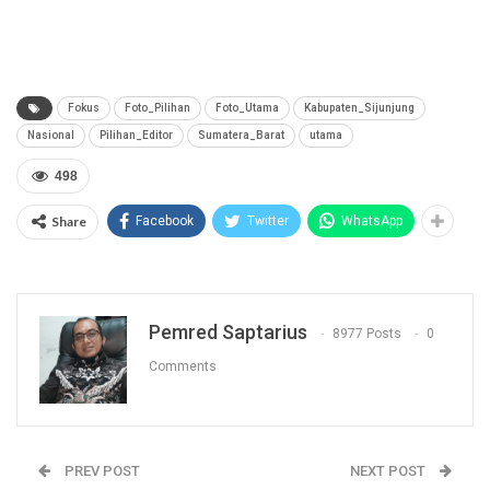
Fokus
Foto_Pilihan
Foto_Utama
Kabupaten_Sijunjung
Nasional
Pilihan_Editor
Sumatera_Barat
utama
498
Share
Facebook
Twitter
WhatsApp
Pemred Saptarius
8977 Posts
0
Comments
PREV POST
NEXT POST