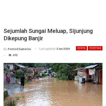
Sejumlah Sungai Meluap, Sijunjung
Dikepung Banjir
Last updated
3 Jan 2024
BERITA
PERISTIWA
By
Pemred Saptarius
498