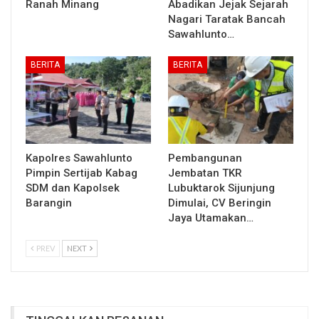
Ranah Minang
Abadikan Jejak Sejarah
Nagari Taratak Bancah
Sawahlunto…
BERITA
BERITA
Kapolres Sawahlunto
Pembangunan
Pimpin Sertijab Kabag
Jembatan TKR
SDM dan Kapolsek
Lubuktarok Sijunjung
Barangin
Dimulai, CV Beringin
Jaya Utamakan…
PREV
NEXT