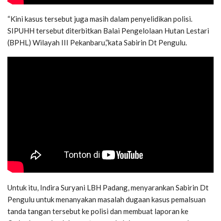
“Kini kasus tersebut juga masih dalam penyelidikan polisi.
SIPUHH tersebut diterbitkan Balai Pengelolaan Hutan Lestari
(BPHL) Wilayah III Pekanbaru,”kata Sabirin Dt Pengulu.
Untuk itu, Indira Suryani LBH Padang, menyarankan Sabirin Dt
Pengulu untuk menanyakan masalah dugaan kasus pemalsuan
tanda tangan tersebut ke polisi dan membuat laporan ke