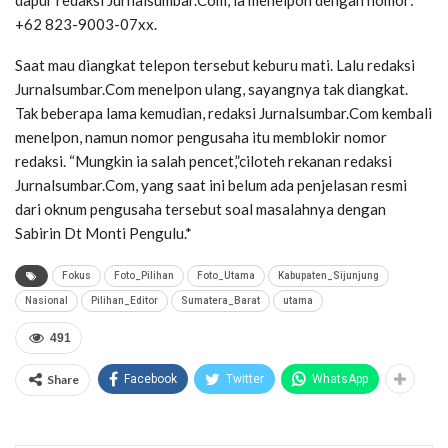
dapur redaksi Jurnalsumbar.Com, ia menelpon dengan nomor:
+62 823-9003-07xx.
Saat mau diangkat telepon tersebut keburu mati. Lalu redaksi
Jurnalsumbar.Com menelpon ulang, sayangnya tak diangkat.
Tak beberapa lama kemudian, redaksi Jurnalsumbar.Com kembali
menelpon, namun nomor pengusaha itu memblokir nomor
redaksi. “Mungkin ia salah pencet,”ciloteh rekanan redaksi
Jurnalsumbar.Com, yang saat ini belum ada penjelasan resmi
dari oknum pengusaha tersebut soal masalahnya dengan
Sabirin Dt Monti Pengulu.*
Fokus
Foto_Pilihan
Foto_Utama
Kabupaten_Sijunjung
Nasional
Pilihan_Editor
Sumatera_Barat
utama
491
Share
Facebook
Twitter
WhatsApp