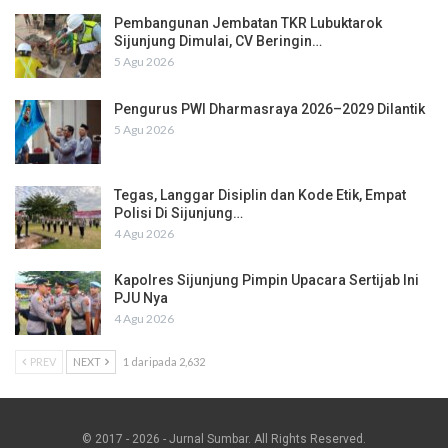
Pembangunan Jembatan TKR Lubuktarok
Sijunjung Dimulai, CV Beringin…
5 Agu 2026
Pengurus PWI Dharmasraya 2026–2029 Dilantik
5 Agu 2026
Tegas, Langgar Disiplin dan Kode Etik, Empat
Polisi Di Sijunjung…
4 Agu 2026
Kapolres Sijunjung Pimpin Upacara Sertijab Ini
PJU Nya
4 Agu 2026
PREV
NEXT
1 daripada 2,632
© 2017 - 2026 - Jurnal Sumbar. All Rights Reserved.