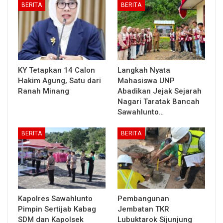
BERITA
BERITA
KY Tetapkan 14 Calon
Langkah Nyata
Hakim Agung, Satu dari
Mahasiswa UNP
Ranah Minang
Abadikan Jejak Sejarah
Nagari Taratak Bancah
Sawahlunto…
BERITA
BERITA
Kapolres Sawahlunto
Pembangunan
Pimpin Sertijab Kabag
Jembatan TKR
SDM dan Kapolsek
Lubuktarok Sijunjung