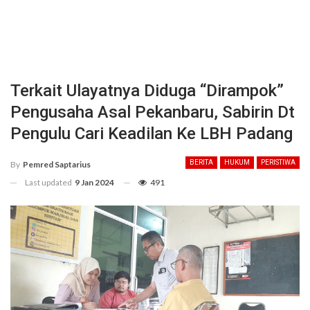
Terkait Ulayatnya Diduga “Dirampok”
Pengusaha Asal Pekanbaru, Sabirin Dt
Pengulu Cari Keadilan Ke LBH Padang
BERITA
HUKUM
PERISTIWA
By
Pemred Saptarius
Last updated
9 Jan 2024
491