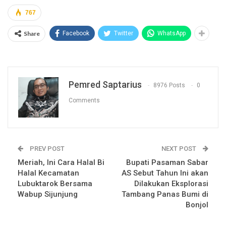
767
Share
Facebook
Twitter
WhatsApp
Pemred Saptarius
8976 Posts
0
Comments
PREV POST
NEXT POST
Meriah, Ini Cara Halal Bi
Bupati Pasaman Sabar
Halal Kecamatan
AS Sebut Tahun Ini akan
Lubuktarok Bersama
Dilakukan Eksplorasi
Wabup Sijunjung
Tambang Panas Bumi di
Bonjol