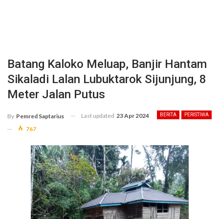
Batang Kaloko Meluap, Banjir Hantam
Sikaladi Lalan Lubuktarok Sijunjung, 8
Meter Jalan Putus
Last updated
23 Apr 2024
BERITA
PERISTIWA
By
Pemred Saptarius
767