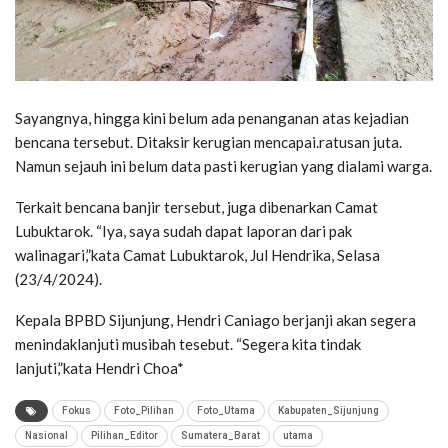
Sayangnya, hingga kini belum ada penanganan atas kejadian
bencana tersebut. Ditaksir kerugian mencapai.ratusan juta.
Namun sejauh ini belum data pasti kerugian yang dialami warga.
Terkait bencana banjir tersebut, juga dibenarkan Camat
Lubuktarok. “Iya, saya sudah dapat laporan dari pak
walinagari,”kata Camat Lubuktarok, Jul Hendrika, Selasa
(23/4/2024).
Kepala BPBD Sijunjung, Hendri Caniago berjanji akan segera
menindaklanjuti musibah tesebut. “Segera kita tindak
lanjuti,”kata Hendri Choa*
Fokus
Foto_Pilihan
Foto_Utama
Kabupaten_Sijunjung
Nasional
Pilihan_Editor
Sumatera_Barat
utama